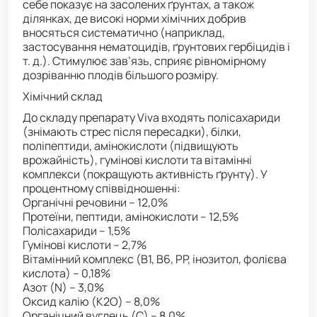
себе показує на засолених ґрунтах, а також
ділянках, де високі норми хімічних добрив
вносяться систематично (наприклад,
застосування нематоцидів, ґрунтових гербіцидів і
т. д.). Стимулює зав’язь, сприяє рівномірному
дозріванню плодів більшого розміру.
Хімічний склад
До складу препарату Viva входять полісахариди
(знімають стрес після пересадки), білки,
поліпептиди, амінокислоти (підвищують
врожайність), гумінові кислоти та вітамінні
комплекси (покращують активність ґрунту). У
процентному співвідношенні:
Органічні речовини – 12,0%
Протеїни, пептиди, амінокислоти – 12,5%
Полісахариди – 1,5%
Гумінові кислоти – 2,7%
Вітамінний комплекс (B1, B6, PP, інозитол, фолієва
кислота) – 0,18%
Азот (N) – 3,0%
Оксид калію (K2O) – 8,0%
Органічний вуглець (C) – 8,0%