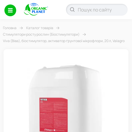
Головна
Каталог товарів
Стимулятори росту рослин (Біостимулятори)
Viva (Віва), біостимулятор, активатор ґрунтової мікрофлори, 20 л, Valagro