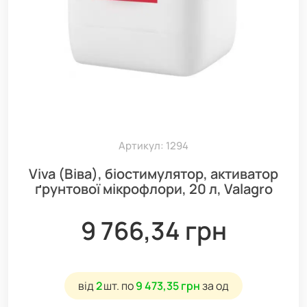
Артикул: 1294
Viva (Віва), біостимулятор, активатор
ґрунтової мікрофлори, 20 л, Valagro
9 766,34 грн
від
2
шт.
по
9 473,35 грн
за од