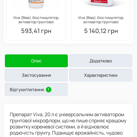
Viva (Віва), біостимулятор,
Viva (Віва), біостимулятор,
активатор ґрунтової
активатор ґрунтової
мікрофлори, 1 л, Valagro
мікрофлори, 10 л, Valagro
593,41 грн
5 140,12 грн
Опис
Додатково
Застосування
Характеристики
Відгуки/питання
1
Препарат Viva, 20 л є універсальним активатором
ґрунтової мікрофлори, що не лише сприяє кращому
розвитку кореневої системи, а й відновлює
родючість ґрунту. Підвищує врожайність, чудово