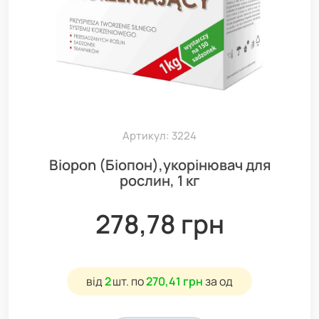
Артикул: 3224
Biopon (Біопон),укорінювач для
рослин, 1 кг
278,78 грн
від
2
шт.
по
270,41 грн
за од