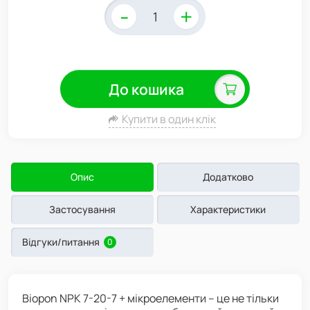
-
+
До кошика
Купити в один клік
Опис
Додатково
Застосування
Характеристики
Відгуки/питання
0
Biopon NPK 7-20-7 + мікроелементи – це не тільки