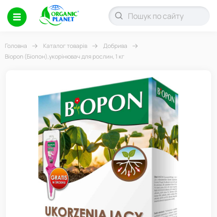
Головна
Каталог товарів
Добрива
Biopon (Біопон),укорінювач для рослин, 1 кг