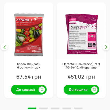
Kendal (Кендал),
Plantafol (Плантафол), NPK
біостимулятор +
10-54-10, Мінеральне
профілактика хвороб, 25 г,
добриво, 1 кг, Valagro
Valagro
67,54 грн
451,02 грн
До кошика
До кошика