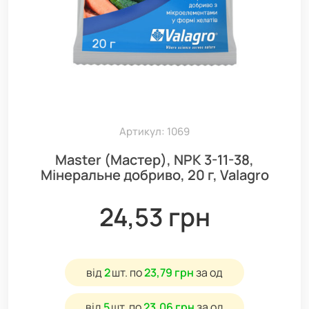
Артикул: 1069
Master (Мастер), NPK 3-11-38,
Мінеральне добриво, 20 г, Valagro
24,53 грн
від
2
шт.
по
23,79 грн
за од
від
5
шт.
по
23,06 грн
за од