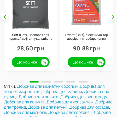
Sett (Сет), Препарат для
Sweet (Світ), біостимулятор
корекції дефіциту кальцію та
дозрівання і забарвлення
бору, 25 мл
плодів, 25 г, Valagro
28,60 грн
90,88 грн
До кошика
До кошика
Мітки:
Добрива для кімнатних рослин
,
Добрива для
чорної смородини
,
Добрива для малини
,
Добрива для
суниці
,
Добрива для лохини
,
Добриво для винограду
,
Добрива для кавунів
,
Добрива для хризантем
,
Добрива
для троянд
,
Добрива для петунії
,
Добрива для орхідеї
,
Добрива для магнолії
,
Добрива для гортензії
,
Добриво