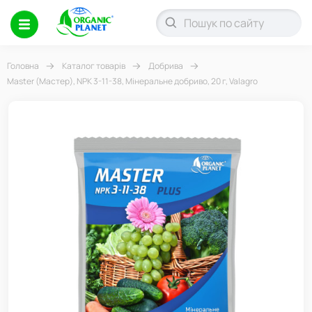
Головна
Каталог товарів
Добрива
Master (Мастер), NPK 3-11-38, Мінеральне добриво, 20 г, Valagro