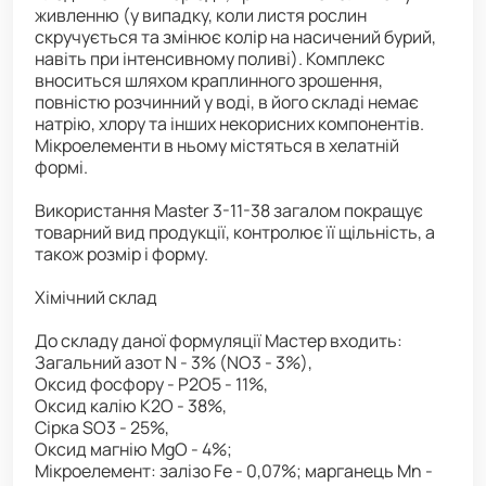
живленню (у випадку, коли листя рослин
скручується та змінює колір на насичений бурий,
навіть при інтенсивному поливі). Комплекс
вноситься шляхом краплинного зрошення,
повністю розчинний у воді, в його складі немає
натрію, хлору та інших некорисних компонентів.
Мікроелементи в ньому містяться в хелатній
формі.
Використання Master 3-11-38 загалом покращує
товарний вид продукції, контролює її щільність, а
також розмір і форму.
Хімічний склад
До складу даної формуляції Мастер входить:
Загальний азот N - 3% (NO3 - 3%),
Оксид фосфору - P2O5 - 11%,
Оксид калію K2O - 38%,
Сірка SO3 - 25%,
Оксид магнію MgO - 4%;
Мікроелемент: залізо Fe - 0,07%; марганець Mn -