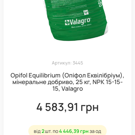
Артикул: 3445
Opifol Equilibrium (Опіфол Еквілібріум),
мінеральне добриво, 25 кг, NPK 15-15-
15, Valagro
4 583,91 грн
від
2
шт.
по
4 446,39 грн
за од