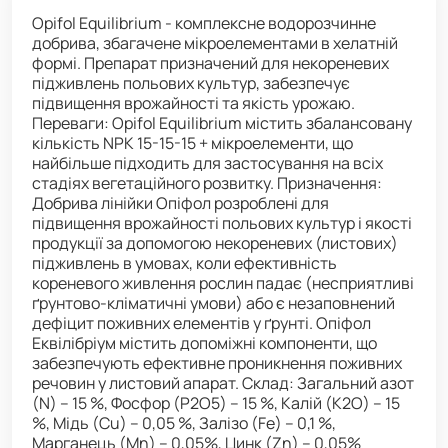
Opifol Equilibrium - комплексне водорозчинне
добрива, збагачене мікроелементами в хелатній
формі. Препарат призначений для некореневих
підживлень польових культур, забезпечує
підвищення врожайності та якість урожаю.
Переваги: Opifol Equilibrium містить збалансовану
кількість NPK 15-15-15 + мікроелементи, що
найбільше підходить для застосування на всіх
стадіях вегетаційного розвитку. Призначення:
Добрива лінійки Опіфол розроблені для
підвищення врожайності польових культур і якості
продукції за допомогою некореневих (листових)
підживлень в умовах, коли ефективність
кореневого живлення рослин падає (несприятливі
ґрунтово-кліматичні умови) або є незаповнений
дефіцит поживних елементів у ґрунті. Опіфол
Еквілібріум містить допоміжні компоненти, що
забезпечують ефективне проникнення поживних
речовин у листовий апарат. Склад: Загальний азот
(N) – 15 %, Фосфор (P2O5) – 15 %, Калій (K2O) – 15
%, Мідь (Cu) – 0,05 %, Залізо (Fe) – 0,1 %,
Марганець (Mn) – 0,05%, Цинк (Zn) – 0,05%