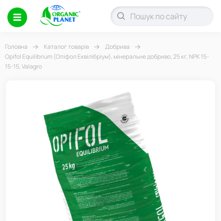
Головна
Каталог товарів
Добрива
Opifol Equilibrium (Опіфол Еквілібріум), мінеральне добриво, 25 кг, NPK 15-
15-15, Valagro