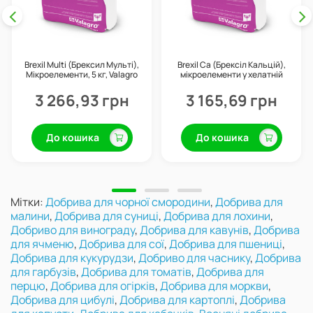
Brexil Multi (Брексил Мульті),
Brexil Ca (Брексіл Кальцій),
Мікроелементи, 5 кг, Valagro
мікроелементи у хелатній
формі, 5 кг, Valagro
3 266,93 грн
3 165,69 грн
До кошика
До кошика
Мітки:
Добрива для чорної смородини
,
Добрива для
малини
,
Добрива для суниці
,
Добрива для лохини
,
Добриво для винограду
,
Добрива для кавунів
,
Добрива
для ячменю
,
Добрива для сої
,
Добрива для пшениці
,
Добрива для кукурудзи
,
Добриво для часнику
,
Добрива
для гарбузів
,
Добрива для томатів
,
Добрива для
перцю
,
Добрива для огірків
,
Добрива для моркви
,
Добрива для цибулі
,
Добрива для картоплі
,
Добрива