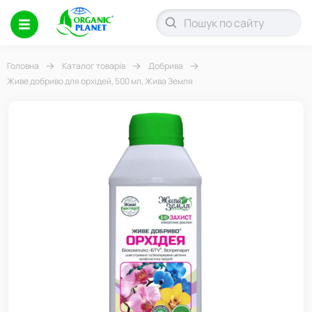
Головна
Каталог товарів
Добрива
Живе добриво для орхідей, 500 мл, Жива Земля