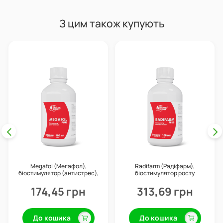
З цим також купують
Megafol (Мегафол),
Radifarm (Радіфарм),
біостимулятор (антистрес),
біостимулятор росту
100 мл, Valagro
кореневої системи
(укорінювач), 100 мл, Valagro
174,45 грн
313,69 грн
До кошика
До кошика