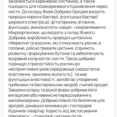
засвоюється кореневою системою, а також
підходить для позакореневого підживлення через
листя. До складу Живе Добриво Орхідея входять
природні корисні бактерії, фунгіцидні бактерії
широкого спектра дії, фітогормони, вітаміни,
фунгіциди, амінокислоти, макро- і мікроелементи.
Мікроорганізми, що входять у склад Живого
Добрива, виробляють природні цитокініни,
гібереліни та ауксини, які стимулюють рясне, а
головне, дійсно тривале цвітіння, сприяють
розвитку і формуванню бутонів та забезпечують
яскравий колір квітів і листя. Також добриво
підвищує стресостійкість рослин до
несприятливих умов середовища (недостатнє
освітлення, занижену вологість), та має
фунгіцидні властивості, запобігає утворенню
грибкових та бактеріальних хвороб, гнилей орхідеї.
Завдяки складу та рідкій формі добрива його
випадкове або навмисне передозування є
малоймовірним. Добриво повністю безпечне для
орхідей, домашніх вихованців і господарів
будинків і квартир. Користь від застосування
препарату: - стимулює цвітіння після