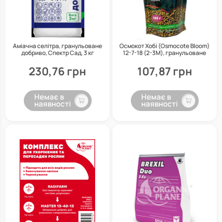
Аміачна селітра, гранульоване
Осмокот Хобі (Osmocote Bloom)
добриво, Спектр Сад, 3 кг
12-7-18 (2-3М), гранульоване
добриво для квітучих рослин,
ICL, 200 г
230,76 грн
107,87 грн
Немає в
Немає в
наявності
наявності