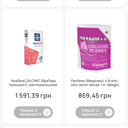
YaraTera CALCINIT (ЯраТера
Ferrilene (Феррілен), 4,8 orto-
Кальциніт), азотнокальцієве
orto, хелат заліза, 1 кг, Valagro
добриво, 25 кг
1 591,39 грн
859,45 грн
Немає в
Немає в
наявності
наявності