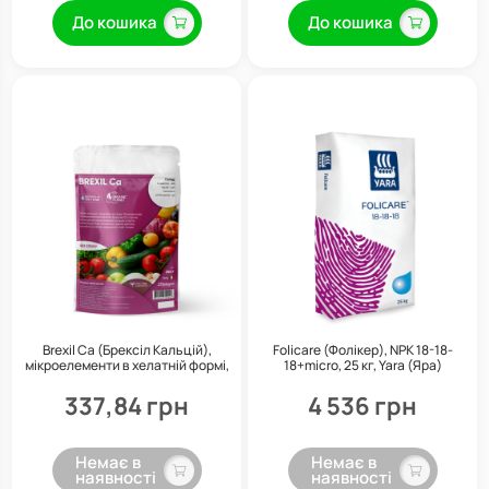
До кошика
До кошика
Brexil Ca (Брексіл Кальцій),
Folicare (Фолікер), NPK 18-18-
мікроелементи в хелатній формі,
18+micro, 25 кг, Yara (Яра)
250 г, Valagro
337,84 грн
4 536 грн
Немає в
Немає в
наявності
наявності