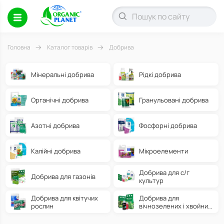
Головна
Каталог товарів
Добрива
Мінеральні добрива
Рідкі добрива
Органічні добрива
Гранульовані добрива
Азотні добрива
Фосфорні добрива
Калійні добрива
Мікроелементи
Добрива для с/г
Добрива для газонів
культур
Добрива для квітучих
Добрива для
рослин
вічнозелених і хвойних
рослин