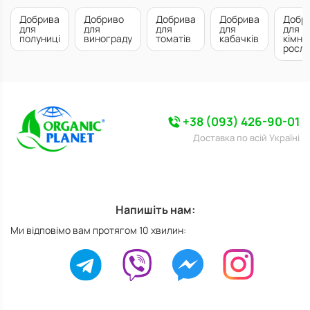
Добрива
Добриво
Добрива
Добрива
Добр
для
для
для
для
для
полуниці
винограду
томатів
кабачків
кімна
росл
+38 (093) 426-90-01
Доставка по всій Україні
Напишіть нам:
Ми відповімо вам протягом 10 хвилин: