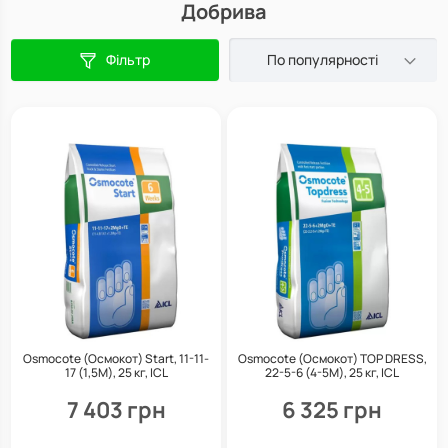
Добрива
Фільтр
По популярності
Osmocote (Осмокот) Start, 11-11-
Osmocote (Осмокот) TOP DRESS,
17 (1,5М), 25 кг, ICL
22-5-6 (4-5М), 25 кг, ICL
7 403 грн
6 325 грн