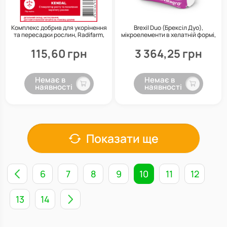
Комплекс добрив для укорінення
Brexil Duo (Брексіл Дуо),
та пересадки рослин, Radifarm,
мікроелементи в хелатній формі,
Master 13-40-13, Kendal
5 кг, Valagro
115,60 грн
3 364,25 грн
Немає в
Немає в
наявності
наявності
Показати ще
6
7
8
9
10
11
12
13
14