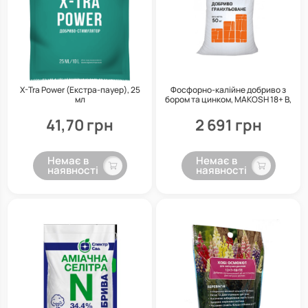
X-Tra Power (Екстра-пауер), 25
Фосфорно-калійне добриво з
мл
бором та цинком, MAKOSH 18+ B,
Zn, 50 кг, Польща
41,70 грн
2 691 грн
Немає в
Немає в
наявності
наявності