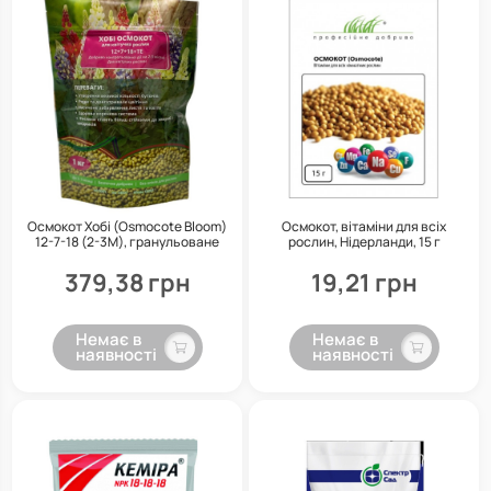
Осмокот Хобі (Osmocote Bloom)
Осмокот, вітаміни для всіх
12-7-18 (2-3М), гранульоване
рослин, Нідерланди, 15 г
добриво для квітучих рослин,
ICL, 1 кг
379,38 грн
19,21 грн
Немає в
Немає в
наявності
наявності