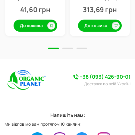
формі, 15 г, Valagro
кореневої системи
(укорінювач), 100 мл, Valagro
41,60 грн
313,69 грн
До кошика
До кошика
+38 (093) 426-90-01
Доставка по всій Україні
Напишіть нам:
Ми відповімо вам протягом 10 хвилин: