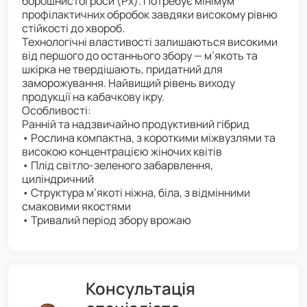
борошнистої роси (Px). Потребує мінімум
профілактичних обробок завдяки високому рівню
стійкості до хвороб.
Технологічні властивості залишаються високими
від першого до останнього збору — м’якоть та
шкірка не твердішають, придатний для
заморожування. Найвищий рівень виходу
продукції на кабачкову ікру.
Особливості:
Ранній та надзвичайно продуктивний гібрид
• Рослина компактна, з короткими міжвузлями та
високою концентрацією жіночих квітів
• Плід світло-зеленого забарвлення,
циліндричний
• Структура м’якоті ніжна, біла, з відмінними
смаковими якостями
• Тривалий період збору врожаю
Консультація