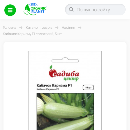
Головна
Каталог товарів
Насіння
Кабачок Каризму F1 салатовий, 5 шт
-7%