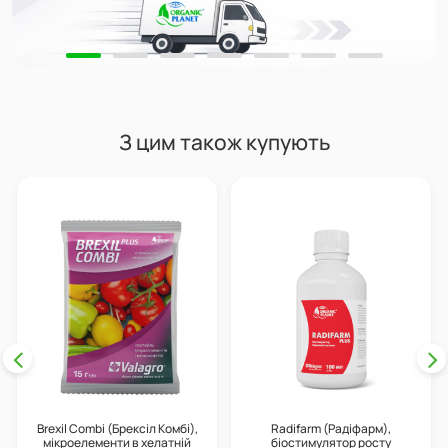
З цим також купують
Brexil Combi (Брексіл Комбі),
Radifarm (Радіфарм),
мікроелементи в хелатній
біостимулятор росту