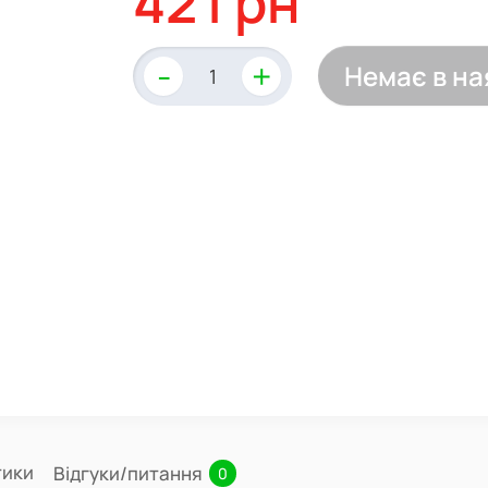
42 грн
-
+
Немає в на
тики
Відгуки/питання
0