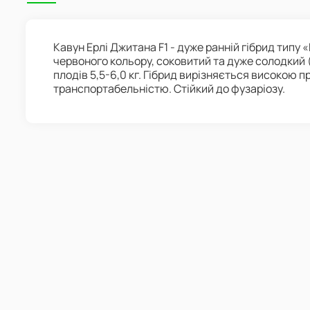
Кавун Ерлі Джитана F1 - дуже ранній гібрид типу 
червоного кольору, соковитий та дуже солодкий (в
плодів 5,5-6,0 кг. Гібрид вирізняється високою 
транспортабельністю. Стійкий до фузаріозу.