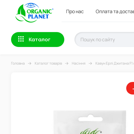
Про нас
Оплата та доста
Каталог
Головна
Каталог товарів
Насіння
Кавун Ерлі Джитана F1 