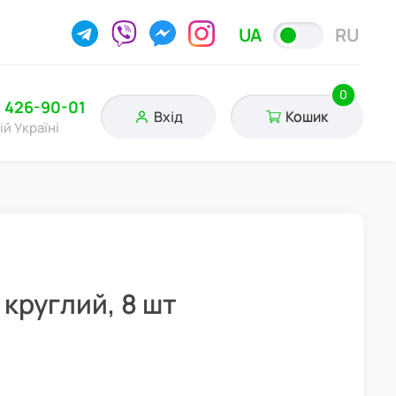
UA
RU
0
) 426-90-01
Вхід
Кошик
ій Україні
 круглий, 8 шт