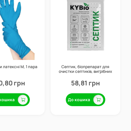
и латексні M, 1 пара
Септик, біопрепарат для
очистки септиків, вигрібних
ям та вуличних туалетів, 20 г,
KYBio
0,80 грн
58,81 грн
кошика
До кошика