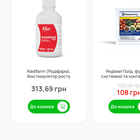
Radifarm (Радіфарм),
Ридоміл Голд, ф
біостимулятор росту
системної та контак
кореневої системи
50 г, Syngen
135,16 г
(укорінювач), 100 мл, Valagro
313,69 грн
108 гр
До кошика
До кошика