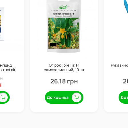
унгіцид
Огірок Грін Пік F1
Рукавичк
тної дії,
самозапильний, 10 шт
ta
рн
26,18 грн
2
н
До кошика
До 