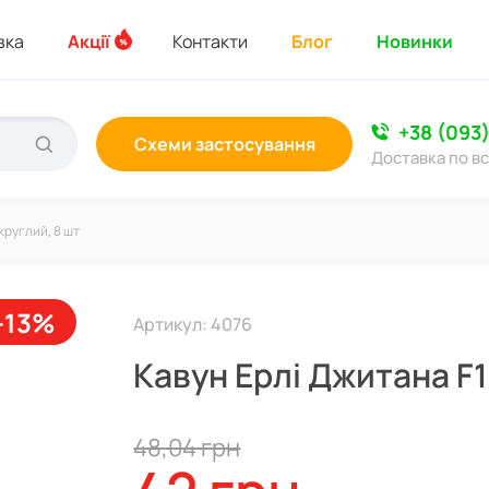
вка
Акції
Контакти
Блог
Новинки
+38 (093
Схеми застосування
Доставка по вс
круглий, 8 шт
-13%
Артикул: 4076
Кавун Ерлі Джитана F1
48,04 грн