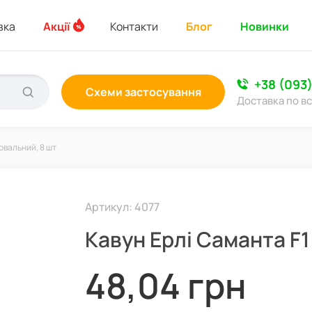
вка
Акції
Контакти
Блог
Новинки
+38 (093
Схеми застосування
Доставка по вс
овальний, 8 шт
Артикул: 4077
Кавун Ерлі Саманта F1
48,04 грн