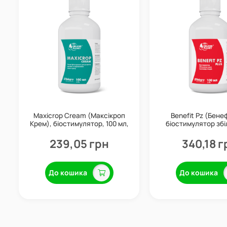
Maxicrop Cream (Максікроп
Benefit Pz (Бенеф
Крем), біостимулятор, 100 мл,
біостимулятор зб
Valagro
плодів, 100 мл, 
239,05 грн
340,18 г
До кошика
До кошика