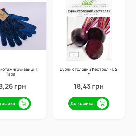
котажні рукавиці, 1
Буряк столовий Кестрел F1, 2
Пара
г
8,26 грн
18,43 грн
кошика
До кошика