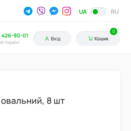
UA
RU
0
) 426-90-01
Вхід
Кошик
ій Україні
 овальний, 8 шт