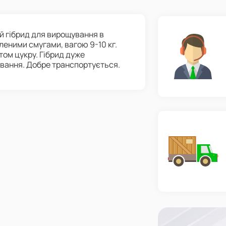
ій гібрид для вирощування в
леними смугами, вагою 9-10 кг.
том цукру. Гібрид дуже
ування. Добре транспортується.