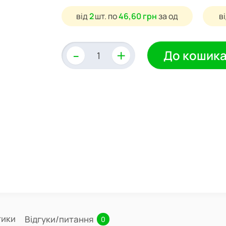
від
2
шт.
по
46,60 грн
за од
в
-
+
До кошик
тики
Відгуки/питання
0