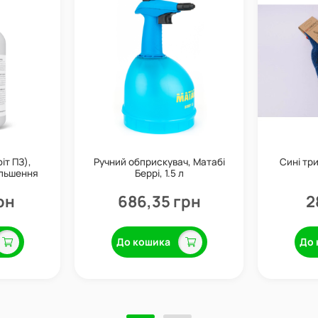
іт ПЗ),
Ручний обприскувач, Матабі
Сині три
ільшення
Беррі, 1.5 л
Valagro
рн
686,35 грн
2
До кошика
До 