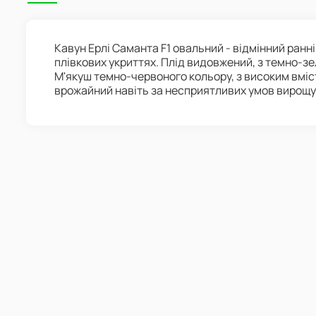
Кавун Ерлі Саманта F1 овальний - відмінний ранн
плівкових укриттях. Плід видовжений, з темно-зе
М'якуш темно-червоного кольору, з високим вміс
врожайний навіть за несприятливих умов вирощ