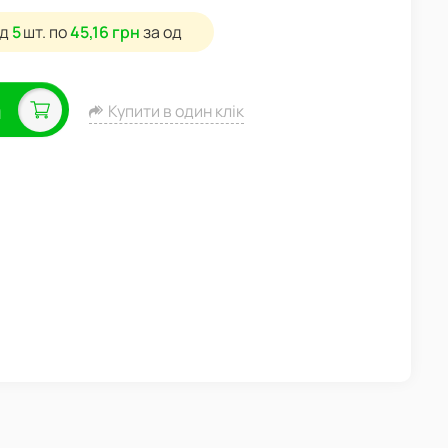
ід
5
шт.
по
45,16 грн
за од
а
Купити в один клік