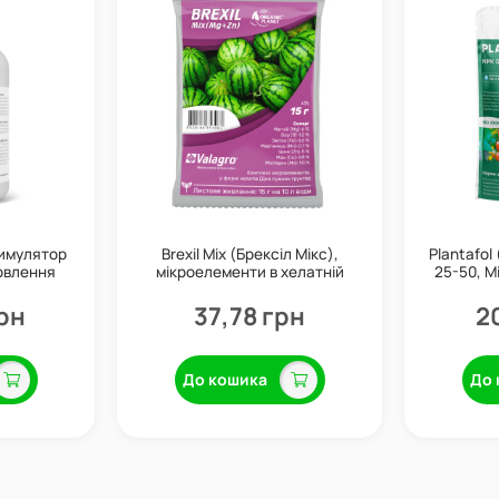
тимулятор
Brexil Mix (Брексіл Мікс),
Plantafol
арвлення
мікроелементи в хелатній
25-50, М
Valagro
формі, 15 г, Valagro
2
рн
37,78 грн
2
До кошика
До 