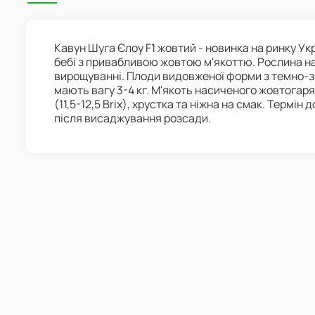
Кавун Шуга Єлоу F1 жовтий - новинка на ринку Укр
бебі з привабливою жовтою м'якоттю. Рослина н
вирощуванні. Плоди видовженої форми з темно-
мають вагу 3-4 кг. М'якоть насиченого жовтогар
(11,5-12,5 Brix), хрустка та ніжна на смак. Термін
після висаджування розсади.