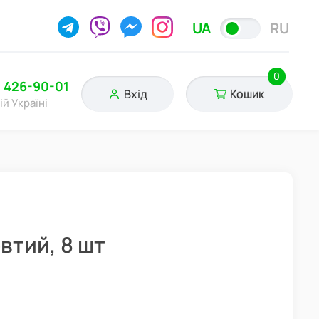
UA
RU
0
) 426-90-01
Вхід
Кошик
ій Україні
втий, 8 шт