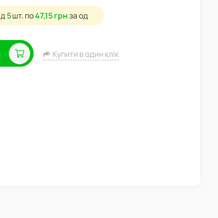
ід
5
шт.
по
47,15 грн
за од
а
Купити в один клік