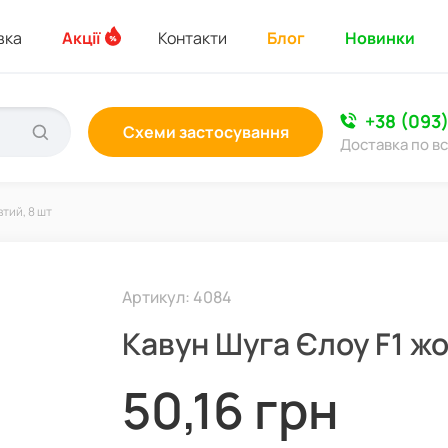
вка
Акції
Контакти
Блог
Новинки
+38 (093
Схеми застосування
Доставка по вс
тий, 8 шт
Артикул: 4084
Кавун Шуга Єлоу F1 жо
50,16 грн