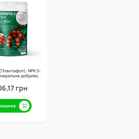
 (Плантафол), NPK 0-
інеральне добриво,
50 г, Valagro
06,17 грн
кошика