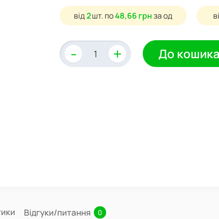
від
2
шт.
по
48,66 грн
за од
в
-
+
До кошик
тики
Відгуки/питання
0