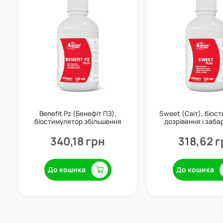
Benefit Pz (Бенефіт ПЗ),
Sweet (Світ), біос
біостимулятор збільшення
дозрівання і заб
плодів, 100 мл, Valagro
плодів, 100 мл, 
340,18 грн
318,62 г
До кошика
До кошика