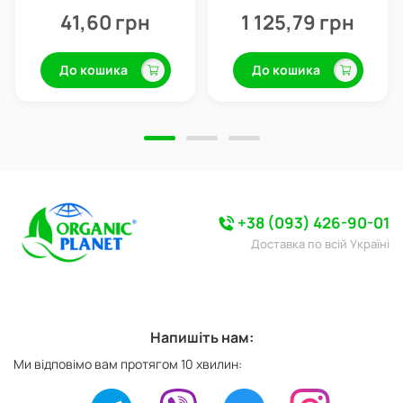
формі, 15 г, Valagro
профилактика болезней, 1 л,
Valagro
41,60 грн
1 125,79 грн
До кошика
До кошика
+38 (093) 426-90-01
Доставка по всій Україні
Напишіть нам:
Ми відповімо вам протягом 10 хвилин: