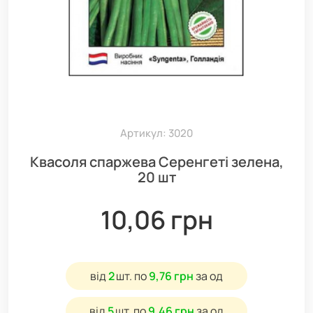
Артикул: 3020
Квасоля спаржева Серенгеті зелена,
20 шт
10,06 грн
від
2
шт.
по
9,76 грн
за од
від
5
шт.
по
9,46 грн
за од