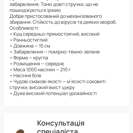
забарвлення. Тонкі довгі стручки, що не
пошкоджуються іржею
Добре пристосований до механізованого
збирання. Стійкість до вірусів та деяких хвороб.
Особливості:
• Кущ середньо-прямостоячий, високий
• Ранньостиглий
• Довжина — 15 см
• Забарвлення — помірно-темно-зелене
• Форма — кругла
• Розміщення — середнє
• Маса 1000 насінин — 210 г
• Насіння біле
• Чудові смакові якості — м’ясисті соковиті
стручки, високий вміст цукру
• Дуже високий потенціал урожайності
Консультація
спеціаліста