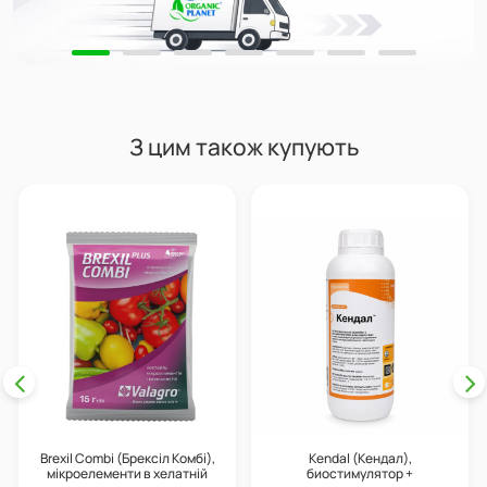
З цим також купують
Brexil Combi (Брексіл Комбі),
Kendal (Кендал),
мікроелементи в хелатній
биостимулятор +