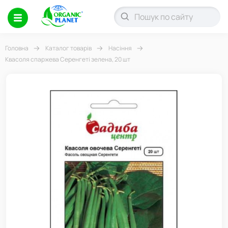
Головна
Каталог товарів
Насіння
Квасоля спаржева Серенгеті зелена, 20 шт