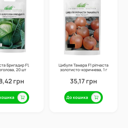
та Бригадир F1,
Цибуля Тамара F1 ріпчаста
оголова, 20 шт
золотисто-коричнева, 1 г
8,42 грн
35,17 грн
кошика
До кошика