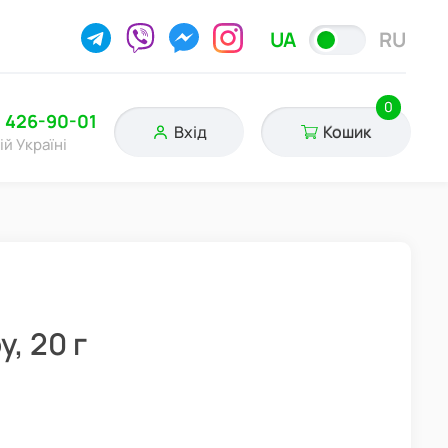
UA
RU
0
) 426-90-01
Вхід
Кошик
ій Україні
, 20 г