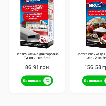
Пастка клейка для тарганів
Пастка клейка для
Тунель, 1 шт, Bros
молі, 2 шт, B
86,91 грн
156,58 г
До кошика
До кошика