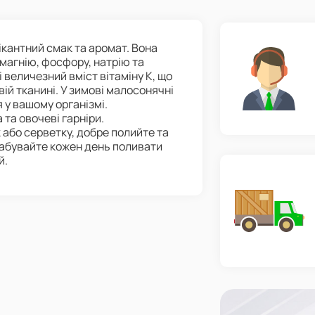
кантний смак та аромат. Вона
 магнію, фосфору, натрію та
ті величезний вміст вітаміну К, що
ій тканині. У зимові малосонячні
 у вашому організмі.
 та овочеві гарніри.
 або серветку, добре полийте та
забувайте кожен день поливати
й.