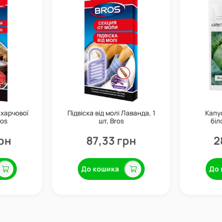
 харчової
Підвіска від молі Лаванда, 1
Капус
ros
шт, Bros
біл
рн
87,33 грн
2
До кошика
До 