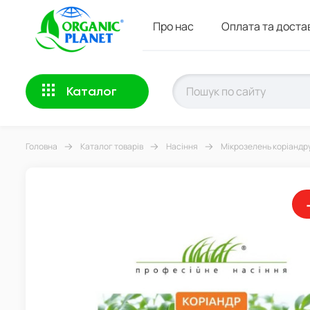
Про нас
Оплата та доста
Каталог
Головна
Каталог товарів
Насіння
Мікрозелень коріандру,