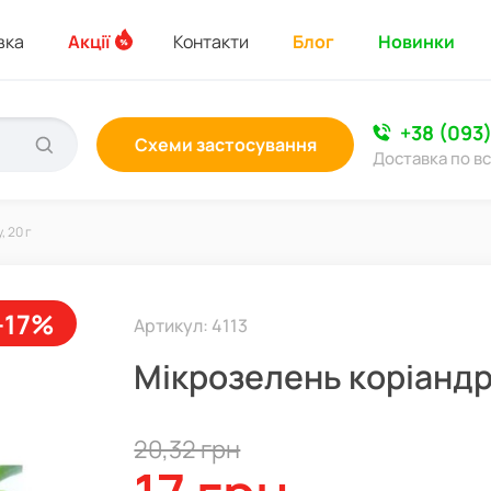
вка
Акції
Контакти
Блог
Новинки
+38 (093
Схеми застосування
Доставка по вс
 20 г
-17%
Артикул: 4113
Мікрозелень коріандру
20,32 грн