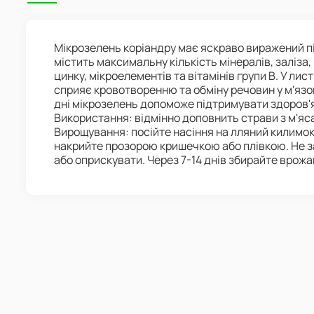
Мікрозелень коріандру має яскраво виражений пі
містить максимальну кількість мінералів, заліза,
цинку, мікроелементів та вітамінів групи В. У лис
сприяє кровотворенню та обміну речовин у м'язов
дні мікрозелень допоможе підтримувати здоров'я
Використання: відмінно доповнить страви з м'яса
Вирощування: посійте насіння на лляний килимок
накрийте прозорою кришечкою або плівкою. Не 
або оприскувати. Через 7-14 днів збирайте врожа