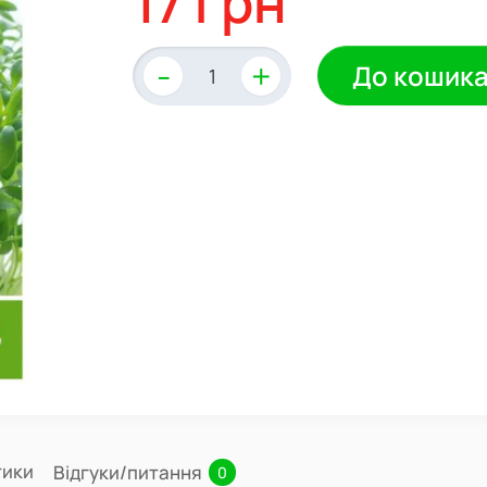
17 грн
-
+
До кошик
тики
Відгуки/питання
0