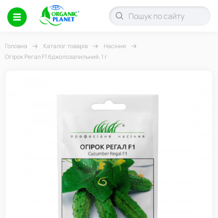
Головна
Каталог товарів
Насіння
Огірок Регал F1 бджолозапильний, 1 г
-17%