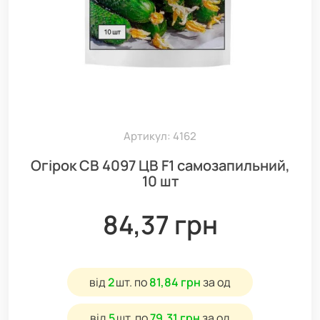
Артикул: 4162
Огірок СВ 4097 ЦВ F1 самозапильний,
10 шт
84,37 грн
від
2
шт.
по
81,84 грн
за од
від
5
шт.
по
79,31 грн
за од