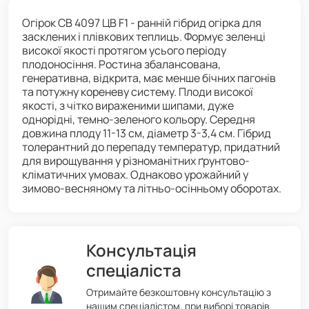
Огірок СВ 4097 ЦВ F1 - ранній гібрид огірка для
засклених і плівкових теплиць. Формує зеленці
високої якості протягом усього періоду
плодоносіння. Ростина збалансована,
генеративна, відкрита, має менше бічних пагонів
та потужну кореневу систему. Плоди високої
якості, з чітко вираженими шипами, дуже
однорідні, темно-зеленого кольору. Середня
довжина плоду 11-13 см, діаметр 3-3,4 см. Гібрид
толерантний до перепаду температур, придатний
для вирощування у різноманітних ґрунтово-
кліматичних умовах. Однаково урожайний у
зимово-весняному та літньо-осінньому оборотах.
Консультація
спеціаліста
Отримайте безкоштовну консультацію з
нашим спеціалістом, при виборі товарів