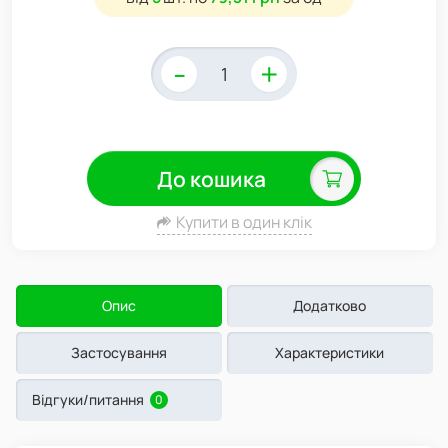
-
+
До кошика
Купити в один клік
Опис
Додатково
Застосування
Характеристики
Відгуки/питання
0