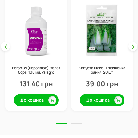
Boroplus (Бороплюс), хелат
Капуста Білко F1 пекінська
бора, 100 мл, Valagro
рання, 20 шт
131,40 грн
39,00 грн
До кошика
До кошика