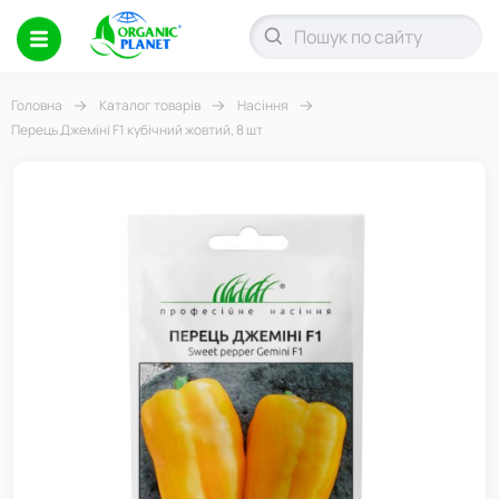
Головна
Каталог товарів
Насіння
Перець Джеміні F1 кубічний жовтий, 8 шт
-13%