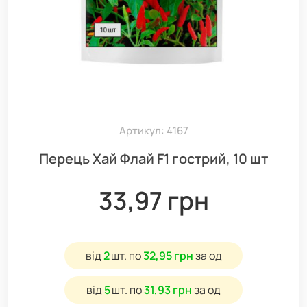
Артикул: 4167
Перець Хай Флай F1 гострий, 10 шт
33,97 грн
від
2
шт.
по
32,95 грн
за од
від
5
шт.
по
31,93 грн
за од