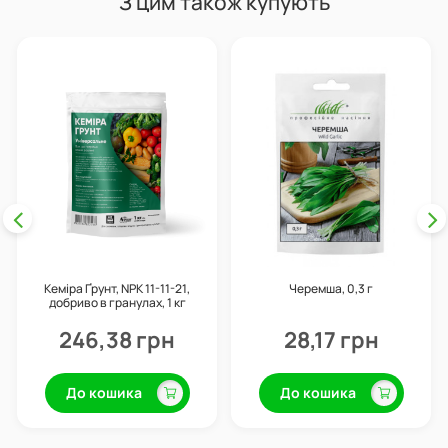
З цим також купують
Кеміра Ґрунт, NPK 11-11-21,
Черемша, 0,3 г
добриво в гранулах, 1 кг
246,38 грн
28,17 грн
До кошика
До кошика