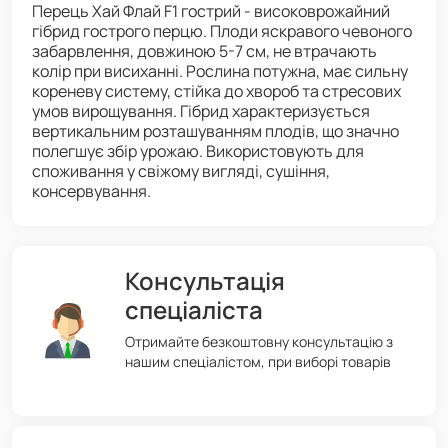
Перець Хай Флай F1 гострий - високоврожайний
гібрид гострого перцю. Плоди яскравого чевоного
забарвлення, довжиною 5-7 см, не втрачають
колір при висиханні. Рослина потужна, має сильну
кореневу систему, стійка до хвороб та стресових
умов вирощування. Гібрид характеризується
вертикальним розташуванням плодів, що значно
полегшує збір урожаю. Використовують для
споживання у свіжому вигляді, сушіння,
консервування.
Консультація
спеціаліста
Отримайте безкоштовну консультацію з
нашим спеціалістом, при виборі товарів