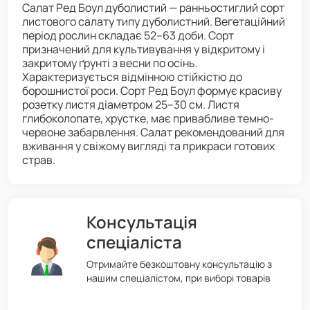
Салат Ред Боул дуболистий — ранньостиглий сорт
листового салату типу дуболистний. Вегетаційний
період рослин складає 52–63 доби. Сорт
призначений для культивування у відкритому і
закритому ґрунті з весни по осінь.
Характеризується відмінною стійкістю до
борошнистої роси. Сорт Ред Боул формує красиву
розетку листя діаметром 25–30 см. Листя
глибоколопате, хрустке, має привабливе темно-
червоне забарвлення. Салат рекомендований для
вживання у свіжому вигляді та прикраси готових
страв.
Консультація
спеціаліста
Отримайте безкоштовну консультацію з
нашим спеціалістом, при виборі товарів