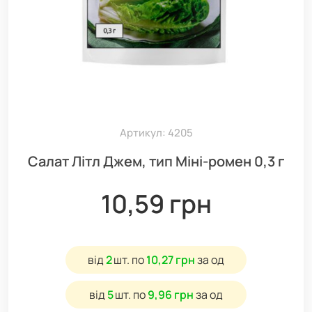
Артикул: 4205
Салат Літл Джем, тип Міні-ромен 0,3 г
10,59 грн
від
2
шт.
по
10,27 грн
за од
від
5
шт.
по
9,96 грн
за од