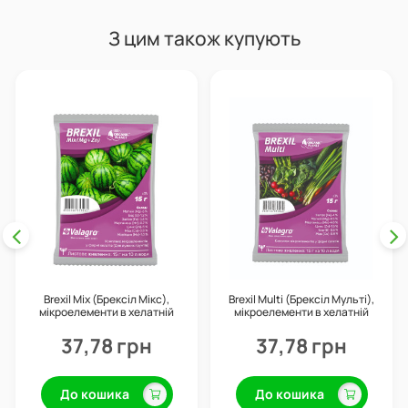
З цим також купують
Brexil Mix (Брексіл Мікс),
Brexil Multi (Брексіл Мульті),
мікроелементи в хелатній
мікроелементи в хелатній
формі, 15 г, Valagro
формі, 15 г, Valagro
37,78 грн
37,78 грн
До кошика
До кошика