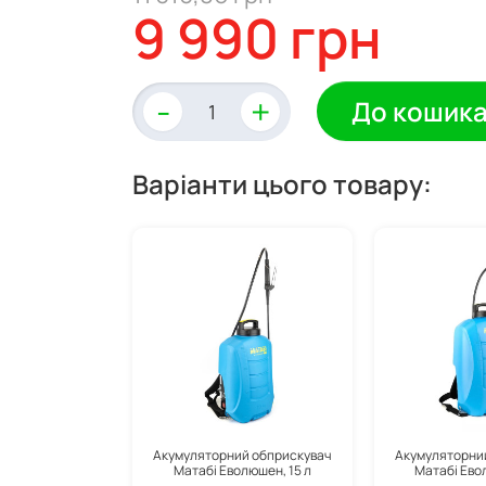
9 990 грн
-
+
До кошик
Варіанти цього товару:
Акумуляторний обприскувач
Акумуляторни
Матабі Еволюшен, 15 л
Матабі Ево