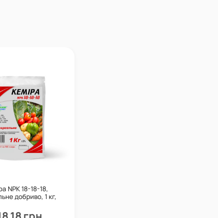
ра NPK 18-18-18,
ьне добриво, 1 кг,
rganic Planet
18,18 грн