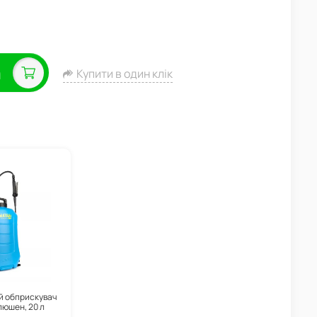
а
Купити в один клік
й обприскувач
люшен, 20 л