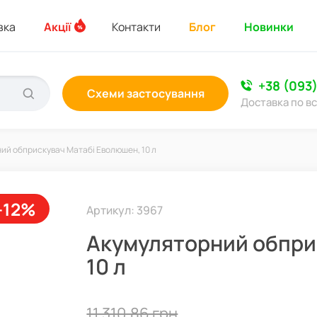
вка
Акції
Контакти
Блог
Новинки
+38 (093
Схеми застосування
Доставка по вс
ий обприскувач Матабі Еволюшен, 10 л
-12%
Артикул: 3967
Акумуляторний обпри
10 л
11 310,86 грн