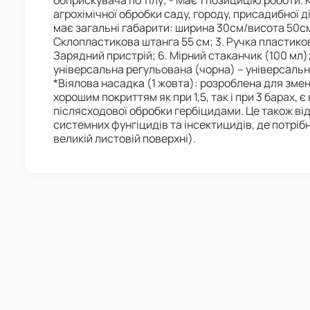
обприскувача по тілу; - Має 1 позицицію роботи
агрохімічної обробки саду, городу, присадибної д
має загальні габарити: ширина 30см/висота 50см/
Склопластикова штанга 55 см; 3. Ручка пластикова;
Зарядний пристрій; 6. Мірний стаканчик (100 мл)
універсальна регульована (чорна) – універсальн
*Віялова насадка (1 жовта): розроблена для змен
хорошим покриттям як при 1,5, так і при 3 барах,
післясходової обробки гербіцидами. Це також ві
системних фунгіцидів та інсектицидів, де потрібн
великій листовій поверхні).