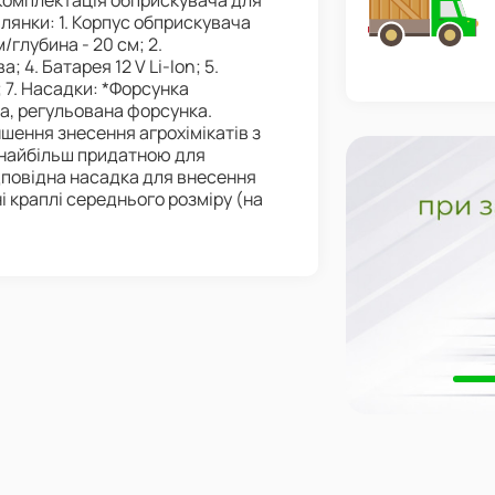
. Комплектація обприскувача для
ілянки: 1. Корпус обприскувача
глубина - 20 см; 2.
 4. Батарея 12 V Li-Ion; 5.
; 7. Насадки: *Форсунка
а, регульована форсунка.
шення знесення агрохімікатів з
 є найбільш придатною для
дповідна насадка для внесення
і краплі середнього розміру (на