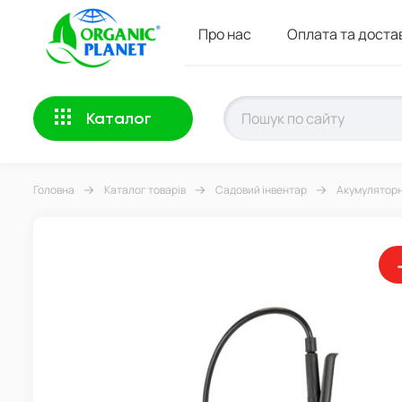
Про нас
Оплата та доста
Каталог
Головна
Каталог товарів
Садовий інвентар
Акумуляторн