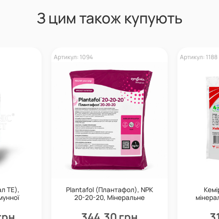
З цим також купують
Артикул: 1094
Артикул: 1188
л ТЕ),
Plantafol (Плантафол), NPK
Кемі
мунної
20-20-20, Мінеральне
мінерал
alagro
добриво, 1 кг, Valagro
O
грн
344,30 грн
3