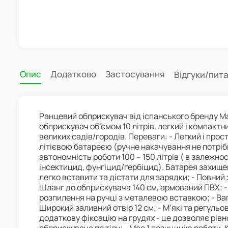
Опис
Додатково
Застосування
Відгуки/пит
Ранцевий обприскувач від іспанського бренду 
обприскувач об’ємом 10 літрів, легкий і компакт
великих садів/городів. Переваги: - Легкий і прос
літієвою батареєю (ручне накачування не потрібно
автономність роботи 100 – 150 літрів ( в залежно
інсектицид, фунгіцид/гербіцид). Батарея захищена
легко вставити та дістати для зарядки; - Повний 
Шланг до обприскувача 140 см, армований ПВХ; -
розпилення на ручці з металевою вставкою; - Ваг
Широкий заливний отвір 12 см; - М’які та регульо
додаткову фіксацію на грудях - це дозволяє рівн