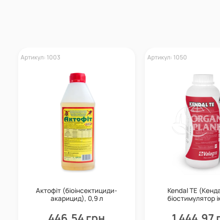
Артикул: 1003
Артикул: 1050
Актофіт (біоінсектициди-
Kendal TE (Кенда
акарицид), 0,9 л
біостимулятор і
системи, 1 л, V
446,54 грн
1 444,97 