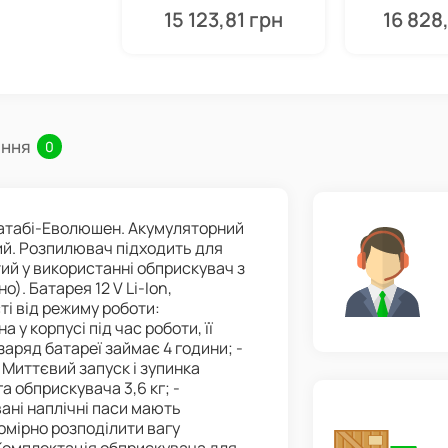
15 123,81 грн
16 828
ання
0
Матабі-Еволюшен. Акумуляторний
ний. Розпилювач підходить для
тий у використанні обприскувач з
). Батарея 12 V Li-Ion,
сті від режиму роботи:
 у корпусі під час роботи, її
заряд батареї займає 4 години; -
 Миттєвий запуск і зупинка
а обприскувача 3,6 кг; -
вані наплічні паси мають
омірно розподілити вагу