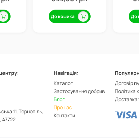
До кошика
До 
-центру:
Навігація:
Популярні
Каталог
Договір п
Застосування добрив
Політика 
Блог
Доставка 
Про нас
ьська 11, Тернопіль,
Контакти
, 47722