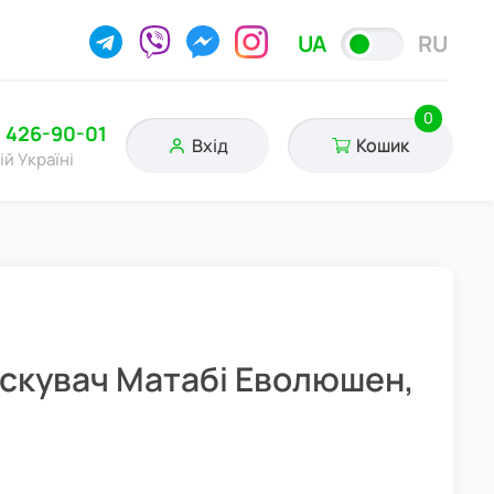
UA
RU
0
) 426-90-01
Вхід
Кошик
ій Україні
скувач Матабі Еволюшен,