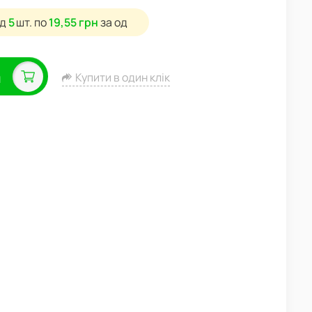
ід
5
шт.
по
19,55 грн
за од
а
Купити в один клік