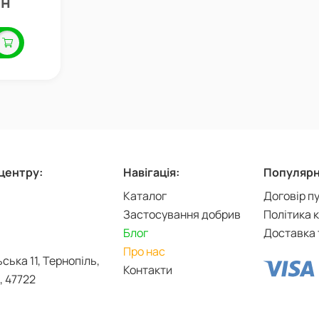
рн
-центру:
Навігація:
Популярні
Каталог
Договір п
Застосування добрив
Політика 
Блог
Доставка 
Про нас
ьська 11, Тернопіль,
Контакти
, 47722