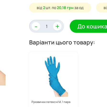
від
2
шт.
по
20,18 грн
за од
в
-
+
До кошик
Варіанти цього товару:
Рукавички латексні M, 1 пара