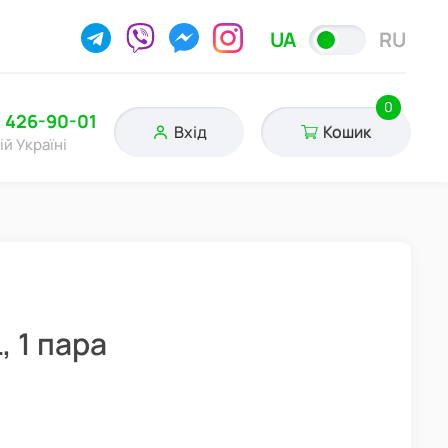
UA
RU
0
) 426-90-01
Вхід
Кошик
ій Україні
, 1 пара