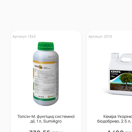
Артикул: 1342
Артикул: 2010
Топсін-М, фунгіцид системної
Кеміра Укорін
дії, 1 л, SumiAgro
біодобриво, 2.5 л,
Planet