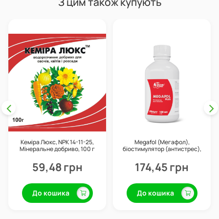
З цим також купують
Кеміра Люкс, NPK 14-11-25,
Megafol (Мегафол),
Мінеральне добриво, 100 г
біостимулятор (антистрес),
100 мл, Valagro
59,48 грн
174,45 грн
До кошика
До кошика