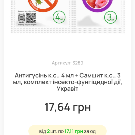
Артикул: 3289
Антигусінь к.с., 4 мл + Самшит к.с., 3
мл, комплект інсекто-фунгіцидної дії,
Укравіт
17,64 грн
від
2
шт.
по
17,11 грн
за од