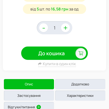
від
5
шт.
по
16,58 грн
за од
-
+
До кошика
Купити в один клік
Опис
Додатково
Застосування
Характеристики
Відгуки/питання
0