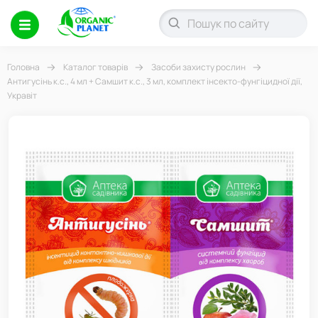
Головна
Каталог товарів
Засоби захисту рослин
Антигусінь к.с., 4 мл + Самшит к.с., 3 мл, комплект інсекто-фунгіцидної дії,
Укравіт