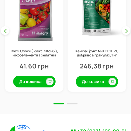
Brexil Combi (Брексіл Комбі),
Кеміра Ґрунт, NPK 11-11-21,
мікроелементи в хелатній
добриво в гранулах, 1 кг
формі, 15 г, Valagro
41,60 грн
246,38 грн
До кошика
До кошика