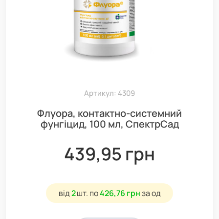
Артикул: 4309
Флуора, контактно-системний
фунгіцид, 100 мл, СпектрСад
439,95 грн
від
2
шт.
по
426,76 грн
за од