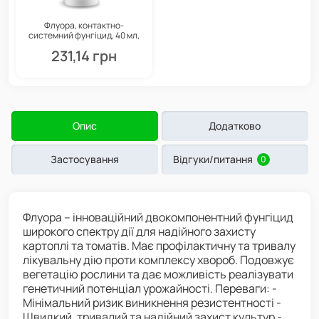
Флуора, контактно-
системний фунгіцид, 40 мл,
СпектрСад
231,14 грн
Опис
Додатково
Застосування
Відгуки/питання
0
Флуора – інноваційний двокомпонентний фунгіцид
широкого спектру дії для надійного захисту
картоплі та томатів. Має профілактичну та тривалу
лікувальну дію проти комплексу хвороб. Подовжує
вегетацію рослини та дає можливість реалізувати
генетичний потенціал урожайності. Переваги: -
Мінімальний ризик виникнення резистентності -
Швидкий, тривалий та надійний захист культур -