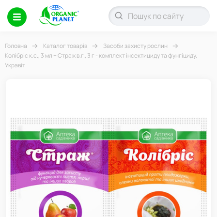
Головна
Каталог товарів
Засоби захисту рослин
Колібріс к.с., 3 мл + Страж в.г., 3 г - комплект інсектициду та фунгіциду,
Укравіт