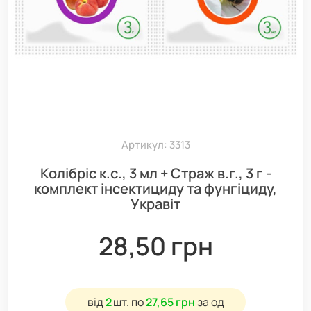
Артикул: 3313
Колібріс к.с., 3 мл + Страж в.г., 3 г -
комплект інсектициду та фунгіциду,
Укравіт
28,50 грн
від
2
шт.
по
27,65 грн
за од