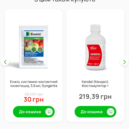
Енжіо, системно-контактний
Kendal (Кендал),
інсектицид, 3,6 мл, Syngenta
біостимулятор +
профілактика хвороб, 100 мл,
38,00 грн
Valagro
219,39 грн
30 грн
До кошика
До кошика