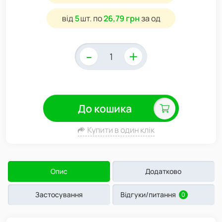
від
5
шт.
по
26,79 грн
за од
-
+
До кошика
Купити в один клік
Опис
Додатково
Застосування
Відгуки/питання
0