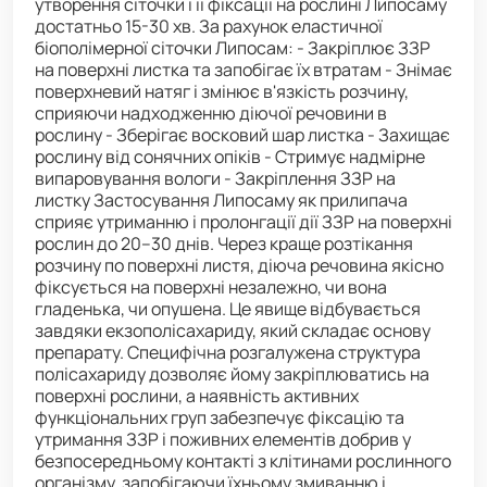
утворення сіточки і її фіксації на рослині Липосаму
достатньо 15-30 хв. За рахунок еластичної
біополімерної сіточки Липосам: - Закріплює ЗЗР
на поверхні листка та запобігає їх втратам - Знімає
поверхневий натяг і змінює в'язкість розчину,
сприяючи надходженню діючої речовини в
рослину - Зберігає восковий шар листка - Захищає
рослину від сонячних опіків - Стримує надмірне
випаровування вологи - Закріплення ЗЗР на
листку Застосування Липосаму як прилипача
сприяє утриманню і пролонгації дії ЗЗР на поверхні
рослин до 20–30 днів. Через краще розтікання
розчину по поверхні листя, діюча речовина якісно
фіксується на поверхні незалежно, чи вона
гладенька, чи опушена. Це явище відбувається
завдяки екзополісахариду, який складає основу
препарату. Специфічна розгалужена структура
полісахариду дозволяє йому закріплюватись на
поверхні рослини, а наявність активних
функціональних груп забезпечує фіксацію та
утримання ЗЗР і поживних елементів добрив у
безпосередньому контакті з клітинами рослинного
організму, запобігаючи їхньому змиванню і