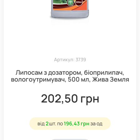
Артикул: 3739
Липосам з дозатором, біоприлипач,
вологоутримувач, 500 мл, Жива Земля
202,50 грн
від
2
шт.
по
196,43 грн
за од