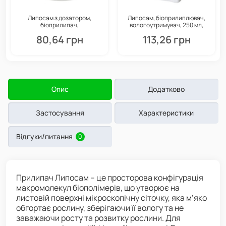
Липосам з дозатором,
Липосам, біоприлиплювач,
біоприлипач,
вологоутримувач, 250 мл,
вологоутримувач, 280 мл,
Жива Земля
80,64 грн
113,26 грн
Жива Земля
Опис
Додатково
Застосування
Характеристики
Відгуки/питання
0
Прилипач Липосам – це просторова конфігурація
макромолекул біополімерів, що утворює на
листовій поверхні мікроскопічну сіточку, яка м’яко
обгортає рослину, зберігаючи її вологу та не
заважаючи росту та розвитку рослини. Для