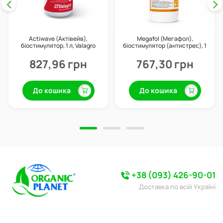
Actiwave (Актівейв),
Megafol (Мегафол),
біостимулятор, 1 л, Valagro
біостимулятор (антистрес), 1
л, Valagro
827,96 грн
767,30 грн
До кошика
До кошика
+38 (093) 426-90-01
Доставка по всій Україні