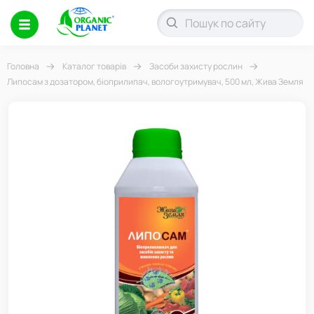
Головна
Каталог товарів
Засоби захисту рослин
Липосам з дозатором, біоприлипач, вологоутримувач, 500 мл, Жива Земля