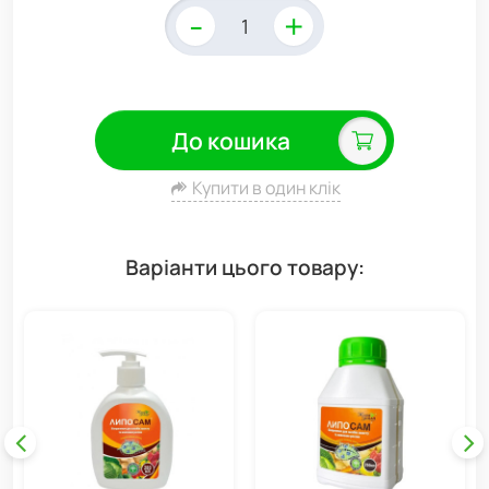
-
+
До кошика
Купити в один клік
Варіанти цього товару: