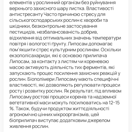
елементів у рослинний організм без руйнування
верхнього захисного шару листка. Властивості
антистресанту Часто причиною стресу для
сільськогосподарських рослин є хвороби та
шкідники, безконтрольне застосування
пестицидів, незбалансованість добрив,
відхилення від оптимальних значень температури
повітря і вологості ґрунту. Липосам допомагає
пом’якшити стрес культурним рослинам. Оскільки
екзополісахариди, які є основою прилипача
Липосам, за контакту з листям чи кореневою
масою активують діяльність тих ферментів, які
запускають процес посилення захисних реакцій у
рослин. Біополімери Липосаму мають специфічні
властивості, які дозволяють регулювати процеси
росту і розвитку рослин. Як результат, під впливом
Липосаму ростові процеси коренів та надземної
вегетативної маси можуть посилюватись на 12-15
%. Також, будучи продуктом життєдіяльності
агрономічно цінних мікроорганізмів, цей
біоприлипач виступає додатковим джерелом
живлення рослин.