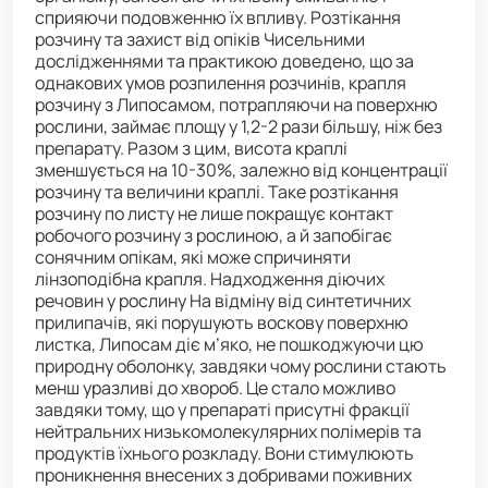
сприяючи подовженню їх впливу. Розтікання
розчину та захист від опіків Чисельними
дослідженнями та практикою доведено, що за
однакових умов розпилення розчинів, крапля
розчину з Липосамом, потрапляючи на поверхню
рослини, займає площу у 1,2-2 рази більшу, ніж без
препарату. Разом з цим, висота краплі
зменшується на 10-30%, залежно від концентрації
розчину та величини краплі. Таке розтікання
розчину по листу не лише покращує контакт
робочого розчину з рослиною, а й запобігає
сонячним опікам, які може спричиняти
лінзоподібна крапля. Надходження діючих
речовин у рослину На відміну від синтетичних
прилипачів, які порушують воскову поверхню
листка, Липосам діє м’яко, не пошкоджуючи цю
природну оболонку, завдяки чому рослини стають
менш уразливі до хвороб. Це стало можливо
завдяки тому, що у препараті присутні фракції
нейтральних низькомолекулярних полімерів та
продуктів їхнього розкладу. Вони стимулюють
проникнення внесених з добривами поживних