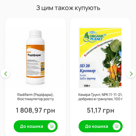
З цим також купують
Radifarm (Радіфарм),
Кеміра Ґрунт, NPK 11-11-21,
біостимулятор росту
добриво в гранулах, 100 г
кореневої системи
(укорінювач), 1 л, Valagro
1 808,97 грн
51,17 грн
До кошика
До кошика