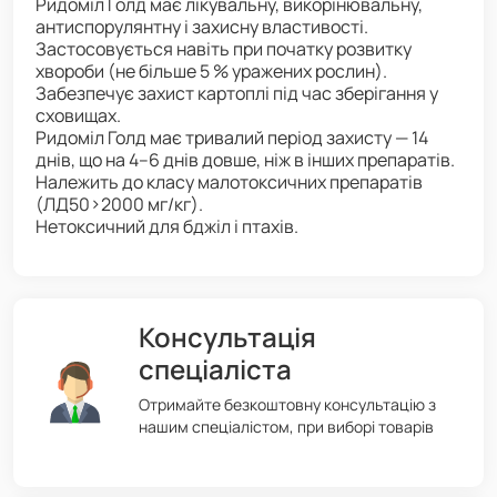
Ридоміл Голд має лікувальну, викорінювальну,
антиспорулянтну і захисну властивості.
Застосовується навіть при початку розвитку
хвороби (не більше 5 % уражених рослин).
Забезпечує захист картоплі під час зберігання у
сховищах.
Ридоміл Голд має тривалий період захисту — 14
днів, що на 4–6 днів довше, ніж в інших препаратів.
Належить до класу малотоксичних препаратів
(ЛД50>2000 мг/кг).
Нетоксичний для бджіл і птахів.
Консультація
спеціаліста
Отримайте безкоштовну консультацію з
нашим спеціалістом, при виборі товарів