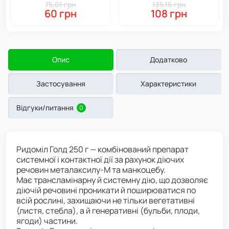
г, Syngenta
г, Syngenta
75,01 грн
135,16 грн
60 грн
108 грн
Опис
Додатково
Застосування
Характеристики
Відгуки/питання
0
Ридоміл Голд 250 г — комбінований препарат
системної і контактної дії за рахунок діючих
речовин металаксилу-М та манкоцебу.
Має трансламінарну й системну дію, що дозволяє
діючій речовині проникати й поширюватися по
всій рослині, захищаючи не тільки вегетативні
(листя, стебла), а й генеративні (бульби, плоди,
ягоди) частини.