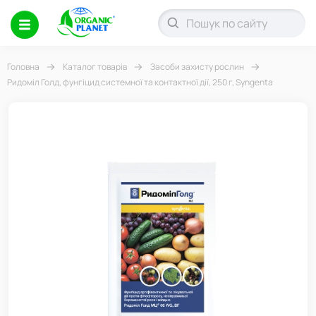
Головна
Каталог товарів
Засоби захисту рослин
Ридоміл Голд, фунгіцид системної та контактної дії, 250 г, Syngenta
-21%