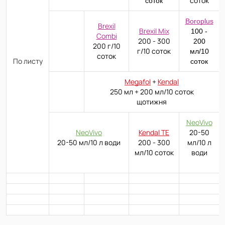
соток
соток
Boroplus
Brexil
Brexil Mix
100 -
Combi
200 - 300
200
200 г/10
г/10 соток
мл/10
соток
По листу
соток
Megafol
+
Kendal
250 мл + 200 мл/10 соток
щотижня
NeoVivo
NeoVivo
Kendal TE
20-50
20-50
мл/10 л води
200 - 300
мл/10 л
мл/10 соток
води