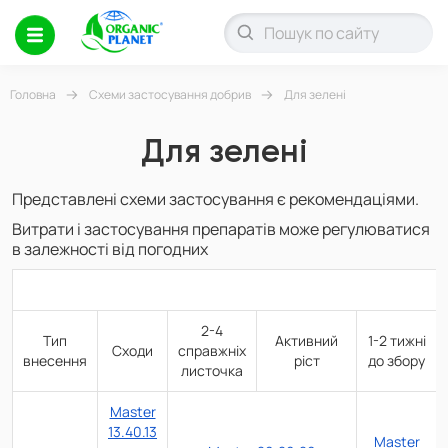
Головна
Схеми застосування добрив
Для зелені
Для зелені
Представлені схеми застосування є рекомендаціями.
Витрати і застосування препаратів може регулюватися
в залежності від погодних
2-4
Тип
Активний
1-2 тижні
Сходи
справжніх
внесення
ріст
до збору
листочка
Master
13.40.13
Master