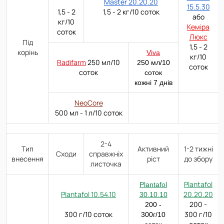
Master 20.20.20
15.5.30
1,5 - 2
1,5 - 2 кг/10 соток
або
кг/10
Кеміра
соток
Люкс
Під
1,5 - 2
корінь
Viva
кг/10
Radifarm
250 мл/10
250 мл/10
соток
соток
соток
кожні 7 днів
NeoCore
500 мл - 1 л/10 соток
2-4
Тип
Активний
1-2 тижні
Сходи
справжніх
внесення
ріст
до збору
листочка
Plantafol
Plantafol
Plantafol 10.54.10
20.20.20
30.10.10
200 -
200 -
300 г/10 соток
300 г/10
300г/10