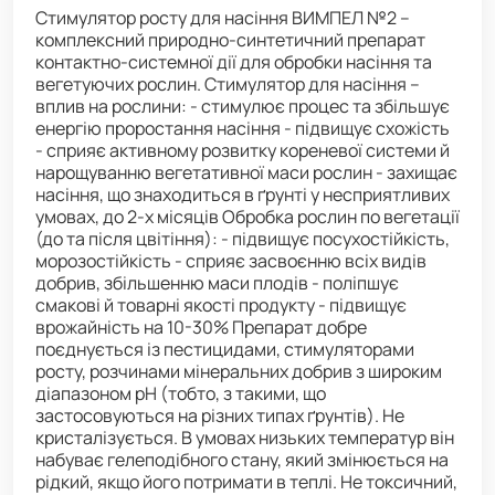
Стимулятор росту для насіння ВИМПЕЛ №2 –
комплексний природно-синтетичний препарат
контактно-системної дії для обробки насіння та
вегетуючих рослин. Стимулятор для насіння –
вплив на рослини: - стимулює процес та збільшує
енергію проростання насіння - підвищує схожість
- сприяє активному розвитку кореневої системи й
нарощуванню вегетативної маси рослин - захищає
насіння, що знаходиться в ґрунті у несприятливих
умовах, до 2-х місяців Обробка рослин по вегетації
(до та після цвітіння): - підвищує посухостійкість,
морозостійкість - сприяє засвоєнню всіх видів
добрив, збільшенню маси плодів - поліпшує
смакові й товарні якості продукту - підвищує
врожайність на 10-30% Препарат добре
поєднується із пестицидами, стимуляторами
росту, розчинами мінеральних добрив з широким
діапазоном рН (тобто, з такими, що
застосовуються на різних типах ґрунтів). Не
кристалізується. В умовах низьких температур він
набуває гелеподібного стану, який змінюється на
рідкий, якщо його потримати в теплі. Не токсичний,