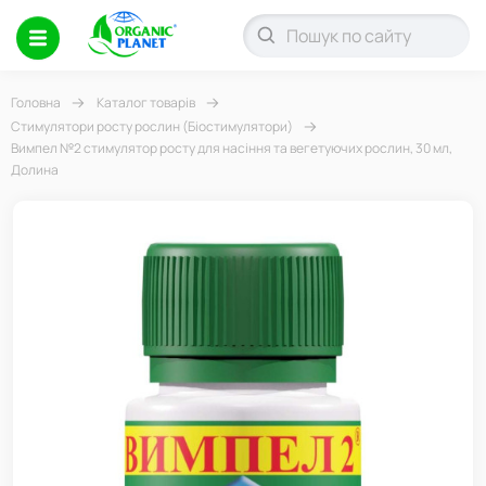
Головна
Каталог товарів
Стимулятори росту рослин (Біостимулятори)
Вимпел №2 стимулятор росту для насіння та вегетуючих рослин, 30 мл,
Долина