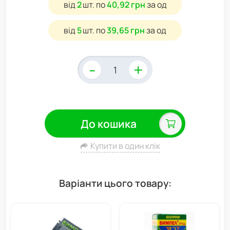
від
2
шт.
по
40,92 грн
за од
від
5
шт.
по
39,65 грн
за од
-
+
До кошика
Купити в один клік
Варіанти цього товару: