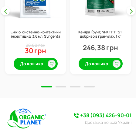
Енжіо, системно-контактний
Кеміра Ґрунт, NPK 11-11-21,
інсектицид, 3,6 мл, Syngenta
добриво в гранулах, 1 кг
38,00 грн
246,38 грн
30 грн
До кошика
До кошика
+38 (093) 426-90-01
Доставка по всій Україні