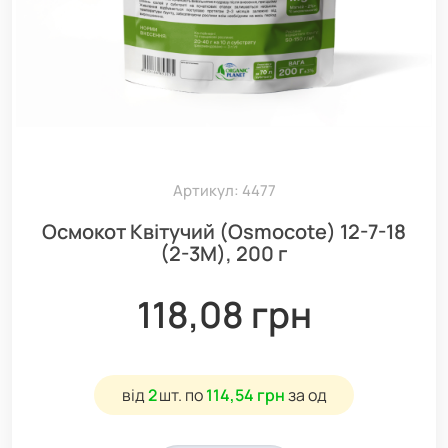
Артикул: 4477
Осмокот Квітучий (Osmocote) 12-7-18
(2-3М), 200 г
118,08 грн
від
2
шт.
по
114,54 грн
за од