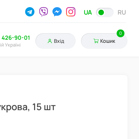
UA
RU
0
) 426-90-01
Вхід
Кошик
ій Україні
укрова, 15 шт