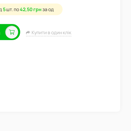
ід
5
шт.
по
42,50 грн
за од
а
Купити в один клік