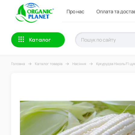
Про нас
Оплата та доста
Каталог
Головна
Каталог товарів
Насіння
Кукурудза Ніколь F1 цу