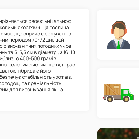
 вирізняється своєю унікальною
ковими якостями. Ця рослина
стемою, що сприяє формуванню
ним періодом 70-72 дні, цей
о різноманітних погодних умов.
 та 5-5,5 см в діаметрі, з 16-18
иблизно 400-500 грамів.
мно-зеленим листям, що відіграє
евагою гібрида є його
абезпечує стабільність урожаїв.
 солодощі та преміальність
ивим для вирощування як на