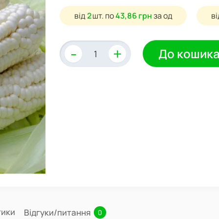
від
2
шт.
по
43,86 грн
за од
в
-
+
До кошик
тики
Відгуки/питання
0