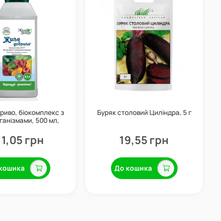
риво, біокомплекс з
Буряк столовий Циліндра, 5 г
ганізмами, 500 мл,
Жива Земля
11,05 грн
19,55 грн
кошика
До кошика