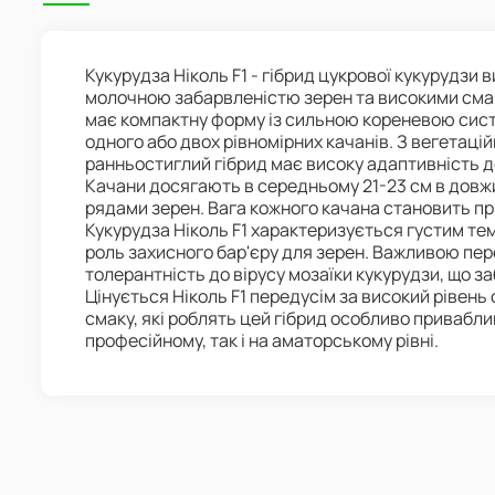
Кукурудза Ніколь F1 - гібрид цукрової кукурудзи
молочною забарвленістю зерен та високими сма
має компактну форму із сильною кореневою си
одного або двох рівномірних качанів. З вегетацій
ранньостиглий гібрид має високу адаптивність д
Качани досягають в середньому 21-23 см в довжину
рядами зерен. Вага кожного качана становить пр
Кукурудза Ніколь F1 характеризується густим те
роль захисного бар'єру для зерен. Важливою пер
толерантність до вірусу мозаїки кукурудзи, що з
Цінується Ніколь F1 передусім за високий рівень
смаку, які роблять цей гібрид особливо привабл
професійному, так і на аматорському рівні.