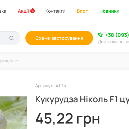
вка
Акції
Контакти
Блог
Новинки
+38 (093
Схеми застосування
Доставка по вс
крова, 15 шт
Артикул: 4105
Кукурудза Ніколь F1 ц
45,22 грн