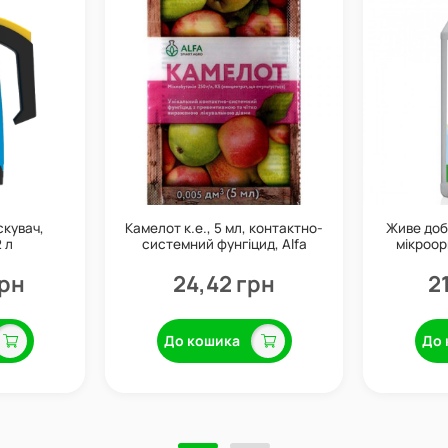
кувач,
Камелот к.е., 5 мл, контактно-
Живе доб
 л
системний фунгіцид, Alfa
мікроор
Smart Agro
грн
24,42 грн
2
До кошика
До 