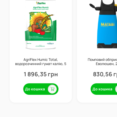
AgriFlex Humic Total,
Помповий обприс
водорозчинний гумат калію, 5
Еволюшен, 2
кг, CityMax
1 896,35 грн
830,56 
До кошика
До кошика