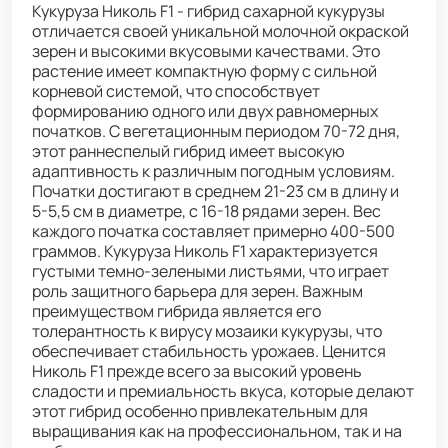
Кукуруза Николь F1 - гибрид сахарной кукурузы
отличается своей уникальной молочной окраской
зерен и высокими вкусовыми качествами. Это
растение имеет компактную форму с сильной
корневой системой, что способствует
формированию одного или двух равномерных
початков. С вегетационным периодом 70-72 дня,
этот раннеспелый гибрид имеет высокую
адаптивность к различным погодным условиям.
Початки достигают в среднем 21-23 см в длину и
5-5,5 см в диаметре, с 16-18 рядами зерен. Вес
каждого початка составляет примерно 400-500
граммов. Кукуруза Николь F1 характеризуется
густыми темно-зелеными листьями, что играет
роль защитного барьера для зерен. Важным
преимуществом гибрида является его
толерантность к вирусу мозаики кукурузы, что
обеспечивает стабильность урожаев. Ценится
Николь F1 прежде всего за высокий уровень
сладости и премиальность вкуса, которые делают
этот гибрид особенно привлекательным для
выращивания как на профессиональном, так и на