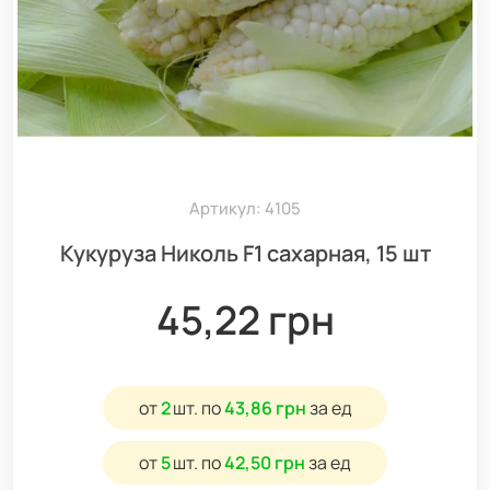
Артикул: 4105
Кукуруза Николь F1 сахарная, 15 шт
45,22 грн
от
2
шт.
по
43,86 грн
за ед
от
5
шт.
по
42,50 грн
за ед