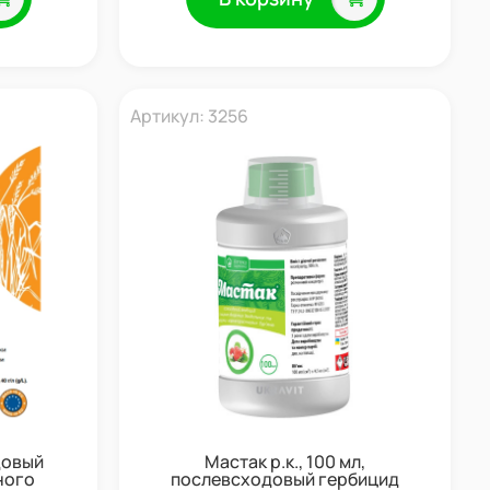
Артикул: 3256
довый
Мастак р.к., 100 мл,
ного
послевсходовый гербицид