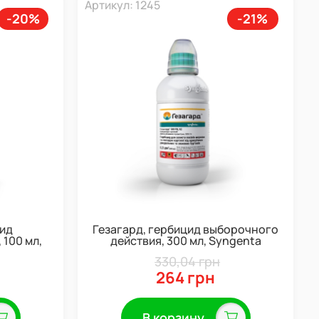
Артикул: 1245
-20%
-21%
цид
Гезагард, гербицид выборочного
 100 мл,
действия, 300 мл, Syngenta
330,04 грн
264 грн
В корзину