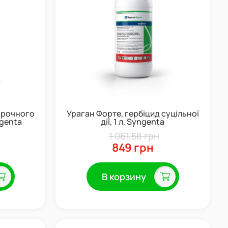
орочного
Ураган Форте, гербіцид суцільної
ngenta
дії, 1 л, Syngenta
1 061,58 грн
849 грн
В корзину