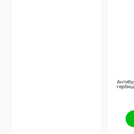
Антибур
гербиц