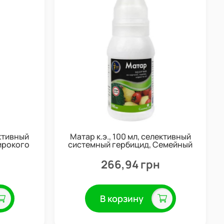
ективный
Матар к.э., 100 мл, селективный
ирокого
системный гербицид, Семейный
mart Agro
сад
266,94 грн
В корзину