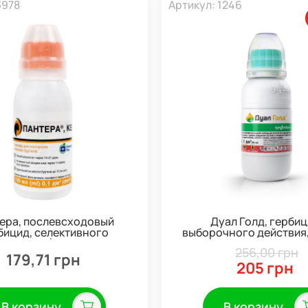
3978
Артикул: 1246
ера, послевсходовый
Дуал Голд, герби
бицид, селективного
выборочного действия,
тельного) действия, 100
Syngenta
256,00 грн
мл
179,71 грн
205 грн
В корзину
В корзину