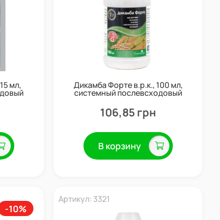
15 мл,
Дикамба Форте в.р.к., 100 мл,
одовый
системный послевсходовый
ействия,
гербицид системного действия,
Семейный сад
106,85 грн
В корзину
Артикул: 3321
-10%