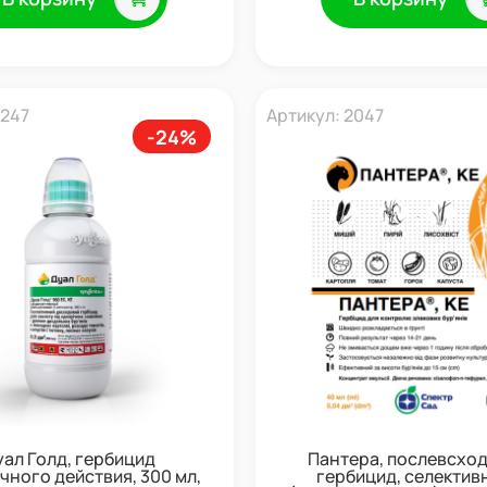
1247
Артикул: 2047
-24%
уал Голд, гербицид
Пантера, послевсхо
чного действия, 300 мл,
гербицид, селектив