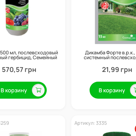
 500 мл, послевсходовый
Дикамба Форте в.р.к., 
ный гербицид, Семейный
системный послевсх
Сад
гербицид системного д
Семейный сад
570,57 грн
21,99 грн
В корзину
В корзину
3259
Артикул: 3335