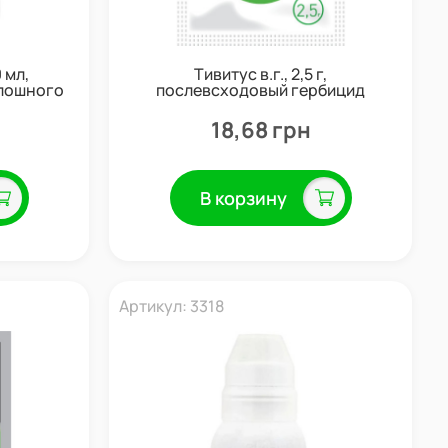
 мл,
Тивитус в.г., 2,5 г,
плошного
послевсходовый гербицид
ит
системного действия, Укравит
18,68 грн
В корзину
Артикул: 3318