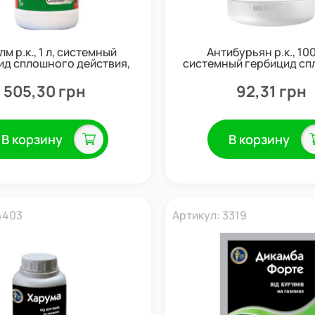
м р.к., 1 л, системный
Антибурьян р.к., 100
ид сплошного действия,
системный гербицид с
Семейный сад
действия, Украв
505,30 грн
92,31 грн
В корзину
В корзину
4403
Артикул: 3319