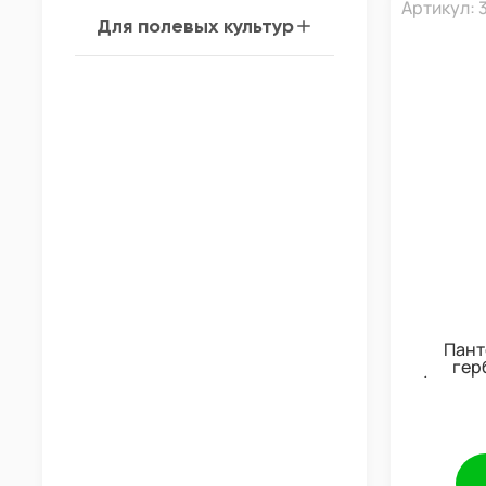
Артикул: 
Для полевых культур
Пант
гер
(избира