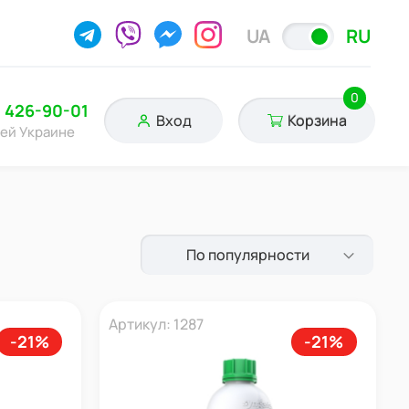
UA
RU
0
) 426-90-01
Вход
Корзина
сей Украине
По популярности
Артикул: 1287
-21%
-21%