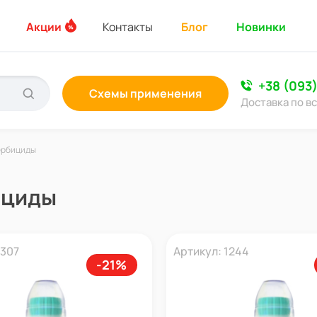
Акции
Контакты
Блог
Новинки
+38 (093
Схемы применения
Доставка по в
ербициды
ициды
1307
Артикул: 1244
-21%