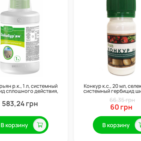
ьян р.к., 1 л, системный
Конкур к.с., 20 мл, сел
ид сплошного действия,
системный гербицид ш
Укравит
спектра действия, Alfa S
66,35 грн
583,24 грн
60 грн
В корзину
В корзину