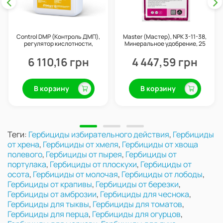
Control DMP (Контроль ДМП),
Master (Мастер), NPK 3-11-38,
регулятор кислотности,
Минеральное удобрение, 25
прилипатель, 10 л, Valagro
кг, Valagro
6 110,16 грн
4 447,59 грн
В корзину
В корзину
Теги:
Гербициды избирательного действия
,
Гербициды
от хрена
,
Гербициды от хмеля
,
Гербициды от хвоща
полевого
,
Гербициды от пырея
,
Гербициды от
портулака
,
Гербициды от плоскухи
,
Гербициды от
осота
,
Гербициды от молочая
,
Гербициды от лободы
,
Гербициды от крапивы
,
Гербициды от березки
,
Гербициды от амброзии
,
Гербициды для чеснока
,
Гербициды для тыквы
,
Гербициды для томатов
,
Гербициды для перца
,
Гербициды для огурцов
,