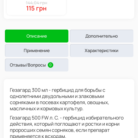
мл, Syngenta
144,04 грн
115 грн
Описание
Дополнительно
Применение
Характеристики
Отзывы/Вопросы
0
Гезагард 300 мл - гербицид для борьбы с
однолетними двудольными и злаковыми
сорняками в посевах картофеля, овощных,
масличных и кормовых культур.
Гезагард 500 FW л. С. - гербицид избирательного
действия, который поглощают и ростки и корни
проросших семян сорняков, если препарат
применяется к всходам.