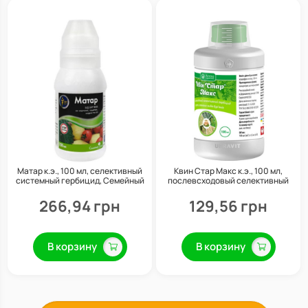
Матар к.э., 100 мл, селективный
Квин Стар Макс к.э., 100 мл,
системный гербицид, Семейный
послевсходовый селективный
сад
гербицид системного действия,
Укравит
266,94 грн
129,56 грн
В корзину
В корзину