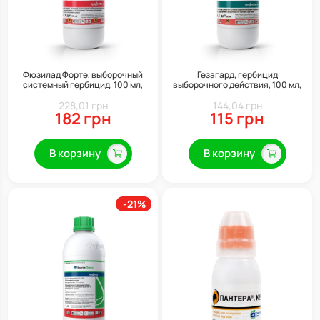
Фюзилад Форте, выборочный
Гезагард, гербицид
системный гербицид, 100 мл,
выборочного действия, 100 мл,
Syngenta
Syngenta
228,01 грн
144,04 грн
182 грн
115 грн
В корзину
В корзину
-21%