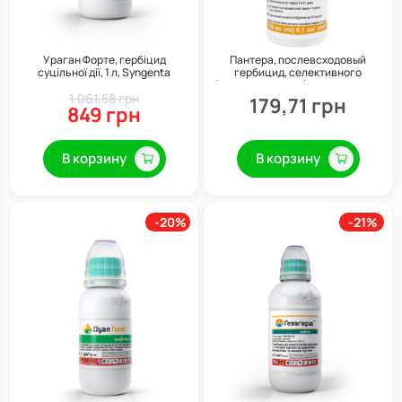
Ураган Форте, гербіцид
Пантера, послевсходовый
суцільної дії, 1 л, Syngenta
гербицид, селективного
(избирательного) действия, 100
1 061,58 грн
мл
179,71 грн
849 грн
В корзину
В корзину
-20%
-21%