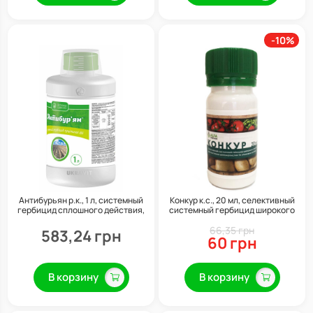
-10%
Антибурьян р.к., 1 л, системный
Конкур к.с., 20 мл, селективный
гербицид сплошного действия,
системный гербицид широкого
Укравит
спектра действия, Alfa Smart
66,35 грн
Agro
583,24 грн
60 грн
В корзину
В корзину