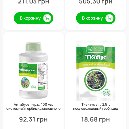
211,03 грн
505,30 грн
В корзину
В корзину
Антибурьян р.к., 100 мл,
Тивитус в.г., 2,5 г,
системный гербицид сплошного
послевсходовый гербицид
действия, Укравит
системного действия, Укравит
92,31 грн
18,68 грн