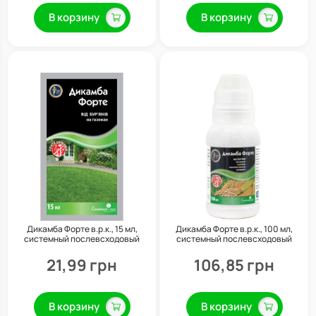
В корзину
В корзину
Дикамба Форте в.р.к., 15 мл,
Дикамба Форте в.р.к., 100 мл,
системный послевсходовый
системный послевсходовый
гербицид системного действия,
гербицид системного действия,
Семейный сад
Семейный сад
21,99 грн
106,85 грн
В корзину
В корзину