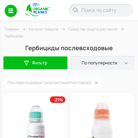
Главная
Каталог товаров
Средства защиты растений
Гербициды
Гербициды послевсходовые
Фильтр
По популярности
Послевсходовый (контактный/листовой)
-21%