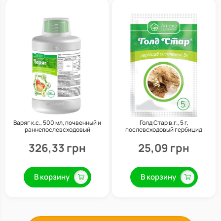
Варяг к.с., 500 мл, почвенный и
Голд Стар в.г., 5 г,
раннепослевсходовый
послевсходовый гербицид
гербицид системного действия,
системного действия, Укравит
Укравит
326,33 грн
25,09 грн
В корзину
В корзину