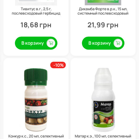
Тивитус в.г., 2,5 г,
Дикамба Форте в.р.к., 15 мл,
послевсходовый гербицид
системный послевсходовый
системного действия, Укравит
гербицид системного действия,
Семейный сад
18,68 грн
21,99 грн
В корзину
В корзину
-10%
Конкур к.с., 20 мл, селективный
Матар к.э., 100 мл, селективный