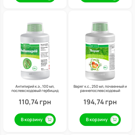
Антипирий к.э., 100 мл,
Варяг к.с., 250 мл, почвенный и
послевсходовый гербицид
раннепослевсходовый
системного действия, Укравит
гербицид системного действия,
Укравит
110,74 грн
194,74 грн
В корзину
В корзину