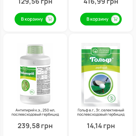
129,56 грн
416,99 грн
В корзину
В корзину
Антипирий к.э., 250 мл,
Гольф в.г., 3г, селективный
послевсходовый гербицид
послевсходовый гербицид
системного действия, Укравит
системного действия, Укравит
239,58 грн
14,14 грн