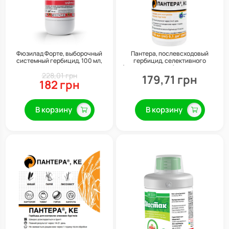
Фюзилад Форте, выборочный
Пантера, послевсходовый
системный гербицид, 100 мл,
гербицид, селективного
Syngenta
(избирательного) действия, 100
228,01 грн
мл
179,71 грн
182 грн
В корзину
В корзину