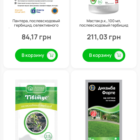
Пантера, послевсходовый
Мастак р.к., 100 мл,
гербицид, селективного
послевсходовый гербицид
(избирательного) действия, 40
системного действия, Укравит
мл
84,17 грн
211,03 грн
В корзину
В корзину