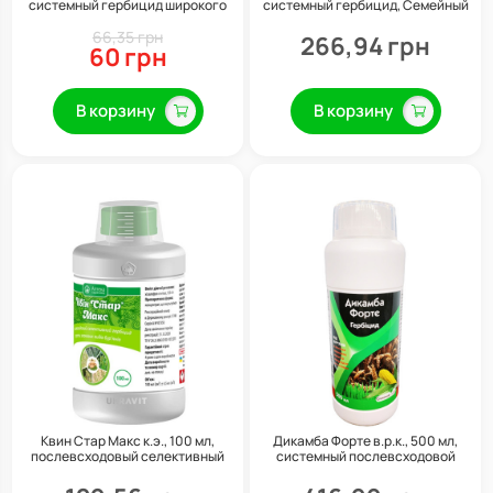
системный гербицид широкого
системный гербицид, Семейный
спектра действия, Alfa Smart
сад
66,35 грн
Agro
266,94 грн
60 грн
В корзину
В корзину
Квин Стар Макс к.э., 100 мл,
Дикамба Форте в.р.к., 500 мл,
послевсходовый селективный
системный послевсходовой
гербицид системного действия,
гербицид системного действия,
Укравит
Семейный сад