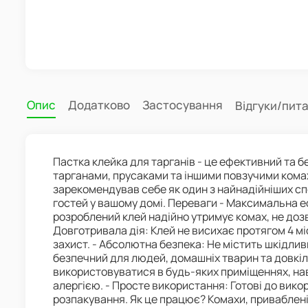
Опис
Додатково
Застосування
Відгуки/пит
Пастка клейка для тарганів - це ефективний та б
тарганами, прусаками та іншими повзучими кома
зарекомендував себе як один з найнадійніших с
гостей у вашому домі. Переваги - Максимальна 
розроблений клей надійно утримує комах, не доз
Довготривала дія: Клей не висихає протягом 4 м
захист. - Абсолютна безпека: Не містить шкідлив
безпечний для людей, домашніх тварин та довкіл
використовуватися в будь-яких приміщеннях, наві
алергією. - Просте використання: Готові до вико
розпакування. Як це працює? Комахи, приваблен