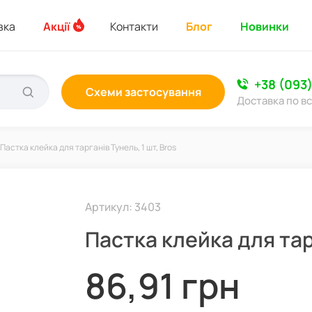
вка
Акції
Контакти
Блог
Новинки
+38 (093
Схеми застосування
Доставка по вс
Пастка клейка для тарганів Тунель, 1 шт, Bros
Артикул: 3403
Пастка клейка для тарг
86,91 грн