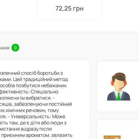
72,25 грн
ання
0
езпечний спосіб боротьби з
хами. Цей традиційний метод
пособів позбутися небажаних
ефективність: Спеціально
воляючи їм вибратися. -
ісяців, забезпечуючи постійний
их хімічних речовин, тому
ля. - Універсальність: Може
ть там, де є діти або люди з
ристання відразу після
і приємним ароматом, залазять