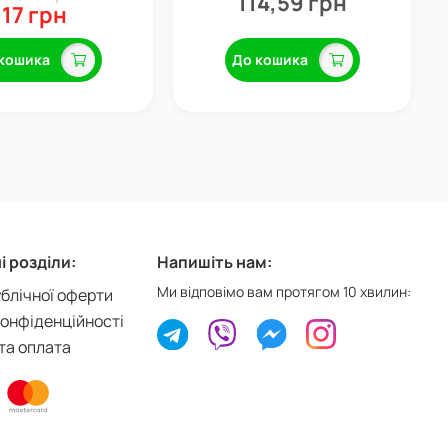
114,59 грн
17 грн
кошика
До кошика
 розділи:
Напишіть нам:
Ми відповімо вам протягом 10 хвилин:
ублічної оферти
конфіденційності
та оплата