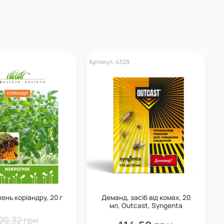
Артикул: 4328
А
ень коріандру, 20 г
Деманд, засіб від комах, 20
мл, Outcast, Syngenta
20,32 грн