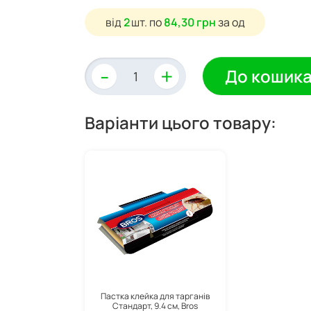
від
2
шт.
по
84,30 грн
за од
-
+
До кошик
Варіанти цього товару:
Пастка клейка для тарганів
Стандарт, 9.4 см, Bros