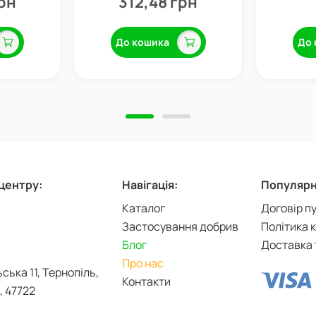
грн
312,48 грн
До кошика
До 
-центру:
Навігація:
Популярні
Каталог
Договір п
Застосування добрив
Політика 
Блог
Доставка 
Про нас
ьська 11, Тернопіль,
Контакти
, 47722