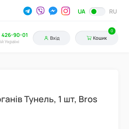
UA
RU
0
) 426-90-01
Вхід
Кошик
ій Україні
анів Тунель, 1 шт, Bros