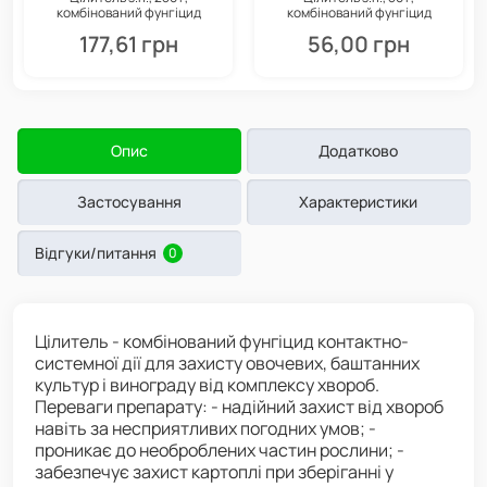
комбінований фунгіцид
комбінований фунгіцид
контактно-системної дії,
контактно-системної дії,
177,61 грн
56,00 грн
Укравіт
Укравіт
Опис
Додатково
Застосування
Характеристики
Відгуки/питання
0
Цілитель - комбінований фунгіцид контактно-
системної дії для захисту овочевих, баштанних
культур і винограду від комплексу хвороб.
Переваги препарату: - надійний захист від хвороб
навіть за несприятливих погодних умов; -
проникає до необроблених частин рослини; -
забезпечує захист картоплі при зберіганні у