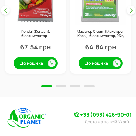
Kendal (Кендал),
Maxicrop Cream (Максікроп
біостимулятор +
Крем), біостимулятор, 25 г,
профілактика хвороб, 25 г,
Valagro
Valagro
67,54 грн
64,84 грн
До кошика
До кошика
+38 (093) 426-90-01
Доставка по всій Україні