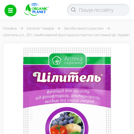
Головна
Каталог товарів
Засоби захисту рослин
Цілитель з.п., 25 г, комбінований фунгіцид контактно-системної дії, Укравіт
-10%