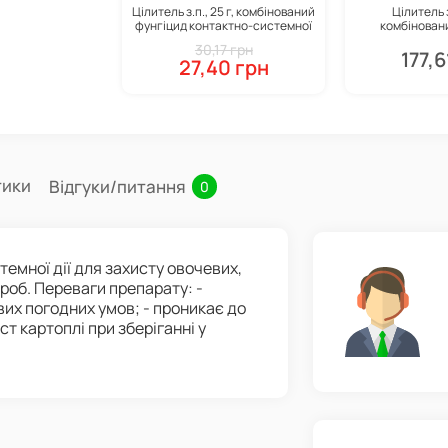
Цілитель з.п., 25 г, комбінований
Цілитель з
фунгіцид контактно-системної
комбінован
дії, Укравіт
контактно-си
30,17 грн
Укр
177,6
27,40 грн
тики
Відгуки/питання
0
емної дії для захисту овочевих,
роб. Переваги препарату: -
вих погодних умов; - проникає до
т картоплі при зберіганні у