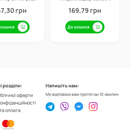
л, Valagro
Valagro
7,30 грн
169,79 грн
кошика
До кошика
 розділи:
Напишіть нам:
Ми відповімо вам протягом 10 хвилин:
ублічної оферти
конфіденційності
та оплата