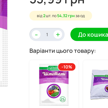
від
2
шт.
по
54,32 грн
за од
-
+
До кошик
Варіанти цього товару:
-10%