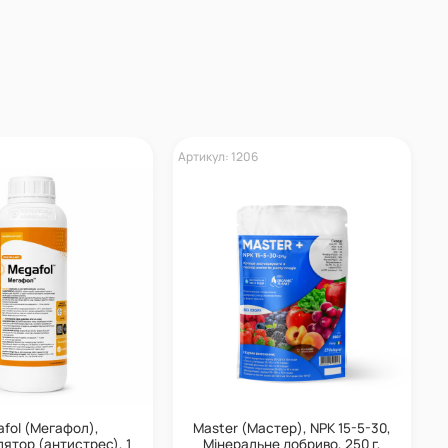
0
Артикул: 1206
Ар
fol (Мегафол),
Master (Мастер), NPK 15-5-30,
ятор (антистрес), 1
Мінеральне добриво, 250 г,