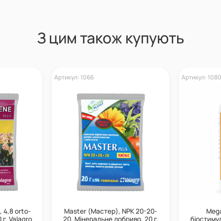
З цим також купують
Артикул: 1066
Артикул: 108
, 4,8 orto-
Master (Мастер), NPK 20-20-
Mega
 г, Valagro
20, Мінеральне добриво, 20 г,
біостимул