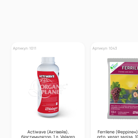
Артикул: 1011
Артикул: 1043
Actiwave (Актівейв),
Ferrilene (Феррілен)
біостимулятор, 1 л, Valagro
orto, хелат заліза, 10