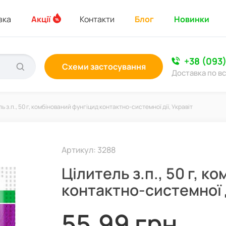
вка
Акції
Контакти
Блог
Новинки
+38 (093
Схеми застосування
Доставка по вс
ь з.п., 50 г, комбінований фунгіцид контактно-системної дії, Укравіт
Артикул: 3288
Цілитель з.п., 50 г, к
контактно-системної д
55,99 грн