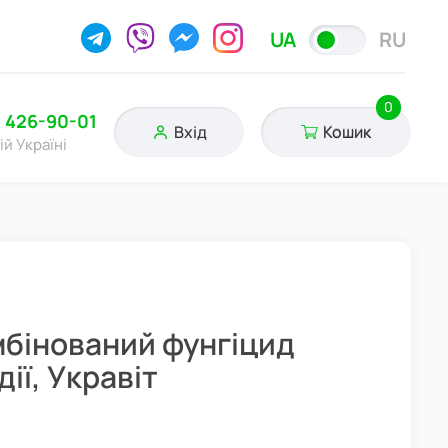
UA
RU
0
) 426-90-01
Вхід
Кошик
ій Україні
омбінований фунгіцид
ії, Укравіт