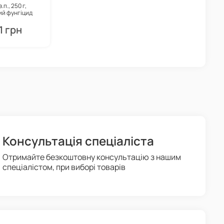
.п., 250 г,
ий фунгіцид
стемної дії,
авіт
1 грн
Консультація спеціаліста
Отримайте безкоштовну консультацію з нашим
спеціалістом, при виборі товарів