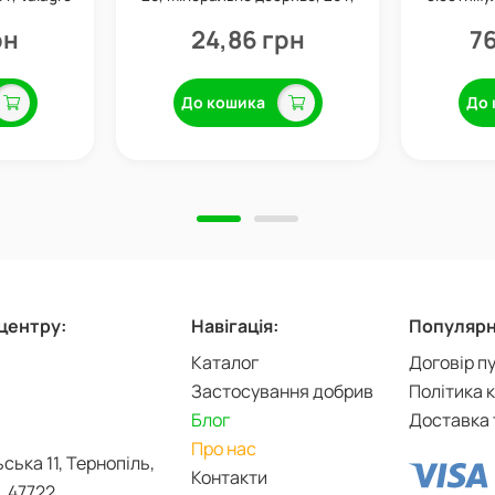
Valagro
рн
24,86 грн
76
До кошика
До 
-центру:
Навігація:
Популярні
Каталог
Договір п
Застосування добрив
Політика 
Блог
Доставка 
Про нас
ьська 11, Тернопіль,
Контакти
, 47722