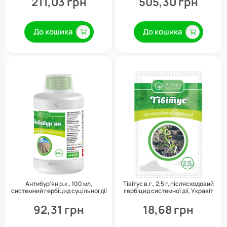
211,03 грн
505,30 грн
До кошика
До кошика
Антибур’ян р.к., 100 мл,
Тівітус в.г., 2,5 г, післясходовий
системний гербіцид суцільної дії
гербіцид системної дії, Укравіт
проти широкого спектра
бур’янів, Укравіт
92,31 грн
18,68 грн