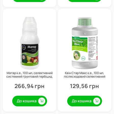
Матар к.е., 100 мл, селективний
Квін Стар Макс к.е., 100 мл,
системний ґрунтовий гербіцид,
післясходовий селективний
Сімейний сад
гербіцид системної дії, Укравіт
266,94 грн
129,56 грн
До кошика
До кошика