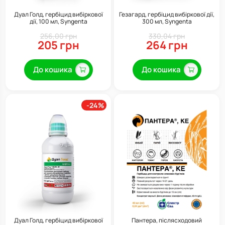
Дуал Голд, гербіцид вибіркової
Гезагард, гербіцид вибіркової дії,
дії, 100 мл, Syngenta
300 мл, Syngenta
256,00 грн
330,04 грн
205 грн
264 грн
До кошика
До кошика
-24%
Дуал Голд, гербіцид вибіркової
Пантера, післясходовий