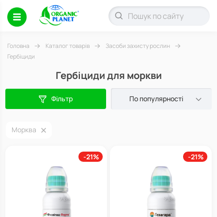
Головна
Каталог товарів
Засоби захисту рослин
Гербіциди
Гербіциди для моркви
Фільтр
По популярності
Морква
-21%
-21%