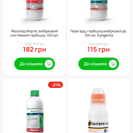
Фюзілад Форте, вибірковий
Гезагард, гербіцид вибіркової дії,
системний гербіцид, 100 мл,
100 мл, Syngenta
Syngenta
228,01 грн
144,04 грн
182 грн
115 грн
До кошика
До кошика
-21%