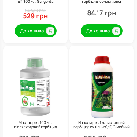
дії, 300 мл, Syngenta
гербіцид, селективної
(вибіркової) дії, 40 мл
694,19 грн
84,17 грн
529 грн
До кошика
До кошика
Мастак р.к., 100 мл,
Напалм р.к., 1 л, системний
післясходовий гербіцид
гербіцид суцільної дії, Сімейний
системної дії, Укравіт
сад