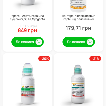
Ураган Форте, гербіцид
Пантера, післясходовий
суцільної дії, 1 л, Syngenta
гербіцид, селективної
(вибіркової) дії, 100 мл
1 061,58 грн
179,71 грн
849 грн
До кошика
До кошика
-20%
-21%