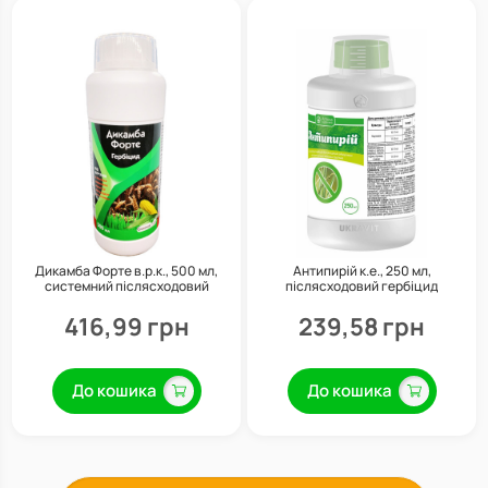
Дикамба Форте в.р.к., 500 мл,
Антипирій к.е., 250 мл,
системний післясходовий
післясходовий гербіцид
гербіцид системної дії, Сімейний
системної дії, Укравіт
сад
416,99 грн
239,58 грн
До кошика
До кошика