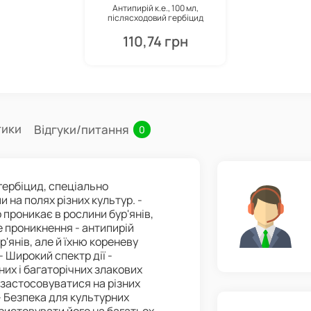
Антипирій к.е., 100 мл,
післясходовий гербіцид
системної дії, Укравіт
110,74 грн
тики
Відгуки/питання
0
гербіцид, спеціально
 на полях різних культур. -
проникає в рослини бур'янів,
е проникнення - антипирій
'янів, але й їхню кореневу
 Широкий спектр дії -
их і багаторічних злакових
 застосовуватися на різних
. - Безпека для культурних