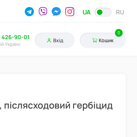
UA
RU
0
) 426-90-01
Вхід
Кошик
ій Україні
л, післясходовий гербіцид