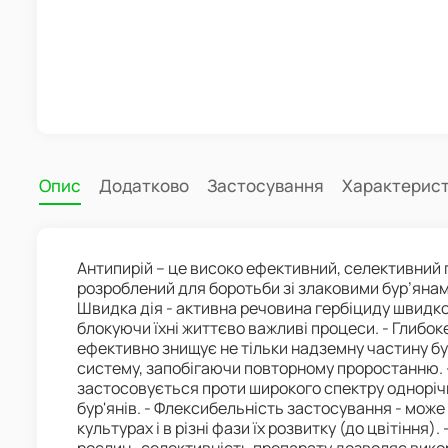
Опис
Додатково
Застосування
Характерис
Антипирій – це високо ефективний, селективний 
розроблений для боротьби зі злаковими бур’янами
Швидка дія - активна речовина гербіциду швидко 
блокуючи їхні життєво важливі процеси. - Глибок
ефективно знищує не тільки надземну частину бур
систему, запобігаючи повторному проростанню. -
застосовується проти широкого спектру однорічн
бур'янів. - Флексибельність застосування - може
культурах і в різні фази їх розвитку (до цвітіння)