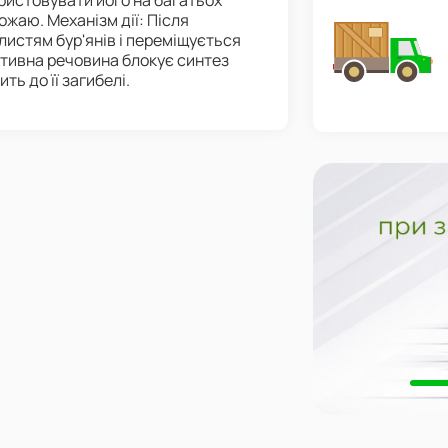
ристовувати його на багатьох
жаю. Механізм дії: Після
истям бур'янів і переміщується
ктивна речовина блокує синтез
ь до її загибелі.