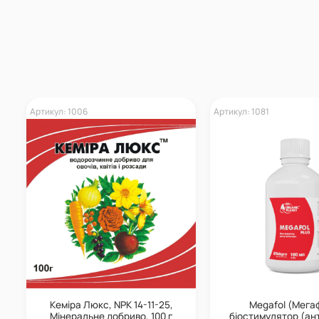
Артикул: 1006
Артикул: 1081
Кеміра Люкс, NPK 14-11-25,
Megafol (Мега
Мінеральне добриво, 100 г
біостимулятор (ан