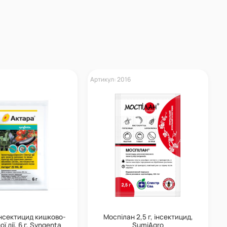
Артикул: 2016
інсектицид кишково-
Моспілан 2,5 г, інсектицид,
ї дії, 6 г, Syngenta
SumiAgro