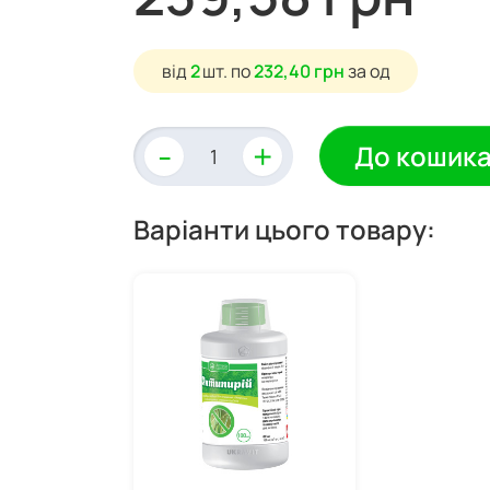
від
2
шт.
по
232,40 грн
за од
-
+
До кошик
Варіанти цього товару: