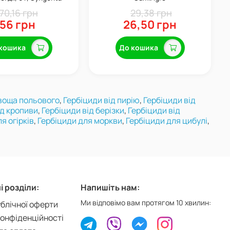
70,16 грн
29,38 грн
56 грн
26,50 грн
кошика
До кошика
хвоща польового
,
Гербіциди від пирію
,
Гербіциди від
ід кропиви
,
Гербіциди від берізки
,
Гербіциди від
я огірків
,
Гербіциди для моркви
,
Гербіциди для цибулі
,
 розділи:
Напишіть нам:
Ми відповімо вам протягом 10 хвилин:
ублічної оферти
конфіденційності