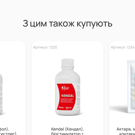
З цим також купують
Артикул: 1220
Артикул: 1234
фол),
Kendal (Кендал),
Актара, 
тистрес),
біостимулятор +
контакно