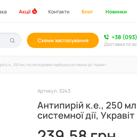
вка
Акції
Контакти
Блог
Новинки
+38 (093
Схеми застосування
Доставка по вс
ій к.е., 250 мл, післясходовий гербіцид системної дії, Укравіт
Артикул: 3243
Антипирій к.е., 250 м
системної дії, Укравіт
239,58 грн