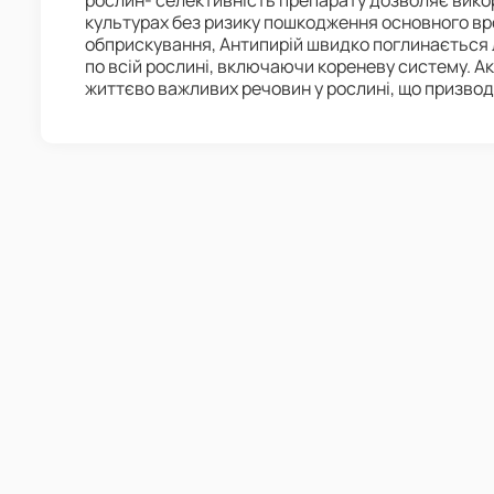
рослин- селективність препарату дозволяє вико
культурах без ризику пошкодження основного вро
обприскування, Антипирій швидко поглинається л
по всій рослині, включаючи кореневу систему. А
життєво важливих речовин у рослині, що призводит