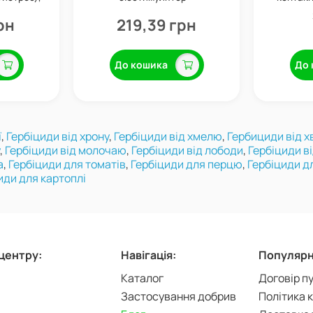
gro
профілактика хвороб, 100 мл,
Valagro
рн
219,39 грн
До кошика
До 
ї
,
Гербіциди від хрону
,
Гербіциди від хмелю
,
Гербициди від 
,
Гербіциди від молочаю
,
Гербіциди від лободи
,
Гербіциди в
а
,
Гербіциди для томатів
,
Гербіциди для перцю
,
Гербіциди дл
иди для картоплі
-центру:
Навігація:
Популярні
Каталог
Договір п
Застосування добрив
Політика 