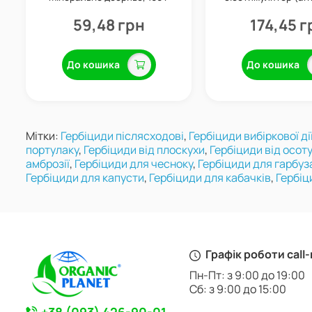
100 мл, Vala
59,48 грн
174,45 г
До кошика
До кошика
Мітки:
Гербіциди післясходові
,
Гербіциди вибіркової ді
портулаку
,
Гербіциди від плоскухи
,
Гербіциди від осоту
амброзії
,
Гербіциди для чесноку
,
Гербіциди для гарбуз
Гербіциди для капусти
,
Гербіциди для кабачків
,
Гербіц
Графік роботи call
Пн-Пт: з 9:00 до 19:00
Сб: з 9:00 до 15:00