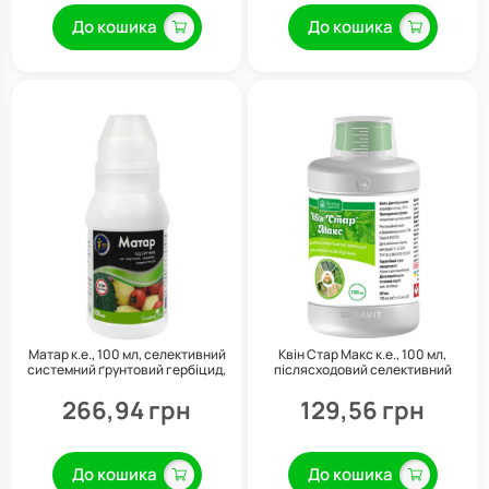
До кошика
До кошика
Матар к.е., 100 мл, селективний
Квін Стар Макс к.е., 100 мл,
системний ґрунтовий гербіцид,
післясходовий селективний
Сімейний сад
гербіцид системної дії, Укравіт
266,94 грн
129,56 грн
До кошика
До кошика