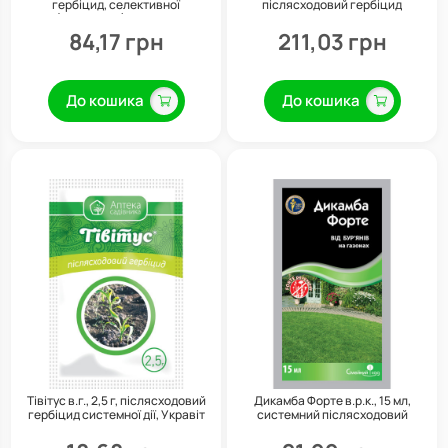
гербіцид, селективної
післясходовий гербіцид
(вибіркової) дії, 40 мл
системної дії, Укравіт
84,17 грн
211,03 грн
До кошика
До кошика
Тівітус в.г., 2,5 г, післясходовий
Дикамба Форте в.р.к., 15 мл,
гербіцид системної дії, Укравіт
системний післясходовий
гербіцид системної дії, Сімейний
сад