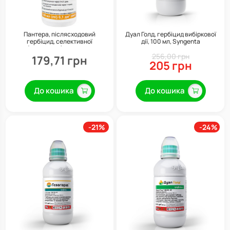
Пантера, післясходовий
Дуал Голд, гербіцид вибіркової
гербіцид, селективної
дії, 100 мл, Syngenta
(вибіркової) дії, 100 мл
256,00 грн
179,71 грн
205 грн
До кошика
До кошика
-21%
-24%