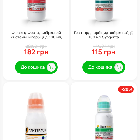
Фюзілад Форте, вибірковий
Гезагард, гербіцид вибіркової дії,
системний гербіцид, 100 мл,
100 мл, Syngenta
Syngenta
228,01 грн
144,04 грн
182 грн
115 грн
До кошика
До кошика
-20%