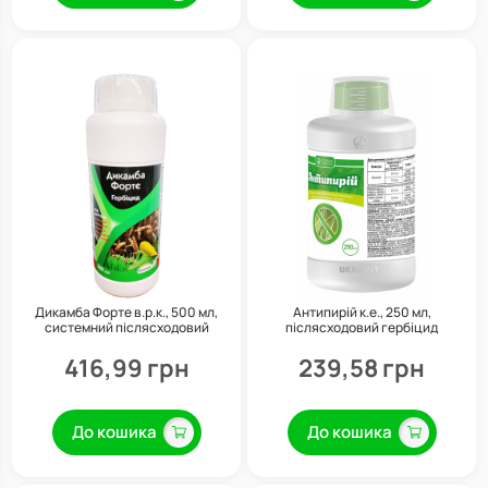
Дикамба Форте в.р.к., 500 мл,
Антипирій к.е., 250 мл,
системний післясходовий
післясходовий гербіцид
гербіцид системної дії, Сімейний
системної дії, Укравіт
сад
416,99 грн
239,58 грн
До кошика
До кошика