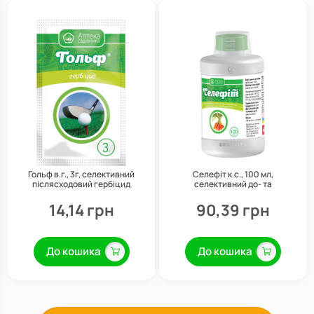
Гольф в.г., 3г, селективний
Селефіт к.с., 100 мл,
післясходовий гербіцид
селективний до- та
системної дії, Укравіт
ранньопіслясходовий гербіцид
широкого спектра дії, Укравіт
14,14 грн
90,39 грн
До кошика
До кошика