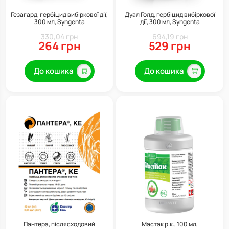
Гезагард, гербіцид вибіркової дії,
Дуал Голд, гербіцид вибіркової
300 мл, Syngenta
дії, 300 мл, Syngenta
330,04 грн
694,19 грн
264 грн
529 грн
До кошика
До кошика
Пантера, післясходовий
Мастак р.к., 100 мл,