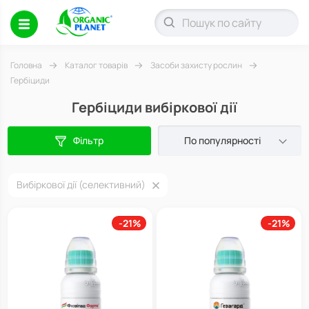
Головна
Каталог товарів
Засоби захисту рослин
Гербіциди
Гербіциди вибіркової дії
Фільтр
По популярності
Вибіркової дії (селективний)
-21%
-21%