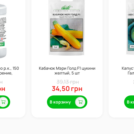
 р.к., 150
Кабачок Мэри Голд F1 цукини
Капус
рение,
желтый, 5 шт
Гал
имулятор
н
39,13 грн
атель,
рн
34,50 грн
В корзину
В к