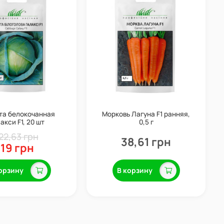
та белокочанная
Морковь Лагуна F1 ранняя,
акси F1, 20 шт
0,5 г
22,63 грн
38,61 грн
19 грн
орзину
В корзину