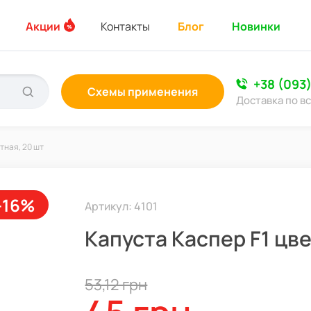
Акции
Контакты
Блог
Новинки
+38 (093
Схемы применения
Доставка по в
тная, 20 шт
-16%
Артикул: 4101
Капуста Каспер F1 цве
53,12 грн