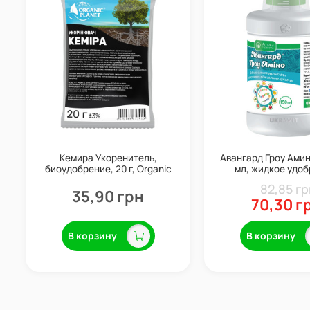
Кемира Укоренитель,
Авангард Гроу Амино
биоудобрение, 20 г, Organic
мл, жидкое удоб
Planet
антистрессант, ст
82,85 гр
роста и прилип
35,90 грн
70,30 г
Укравит
В корзину
В корзину