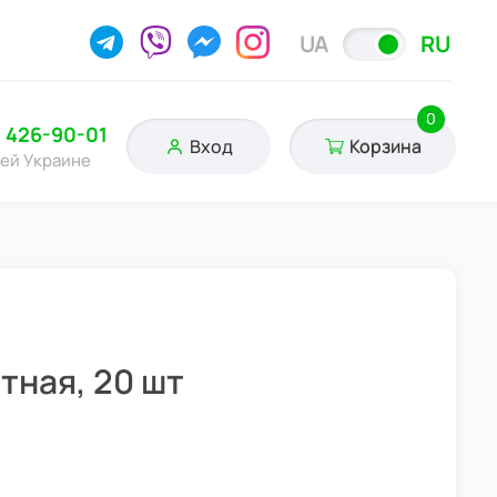
UA
RU
0
) 426-90-01
Вход
Корзина
сей Украине
тная, 20 шт