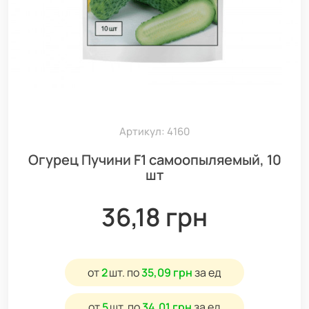
Артикул: 4160
Огурец Пучини F1 самоопыляемый, 10
шт
36,18 грн
от
2
шт.
по
35,09 грн
за ед
от
5
шт.
по
34,01 грн
за ед