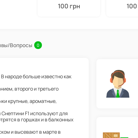
100 грн
100
ывы/Вопросы
0
 В народе больше известно как
нием, второго и третьего
ки крупные, ароматные,
 Снептини F1 используют для
трятся в горшках и в балконных
ком и высевают в марте в