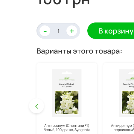
-
+
В корзину
Варианты этого товара:
Антирринум (Снептини F1)
Антирринум (
белый, 100 драже, Syngenta
персиковый,
Syng