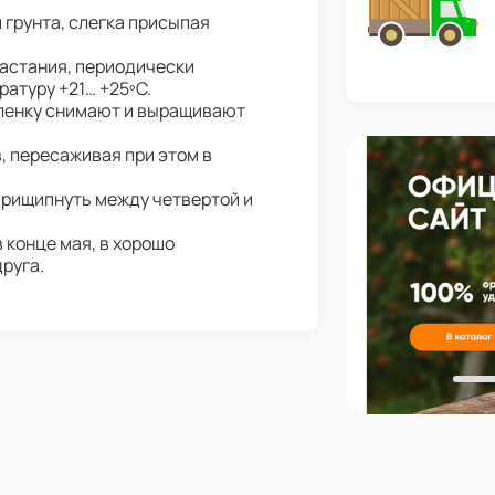
 грунта, слегка присыпая
астания, периодически
атуру +21… +25ºС.
Пленку снимают и выращивают
, пересаживая при этом в
прищипнуть между четвертой и
 конце мая, в хорошо
друга.