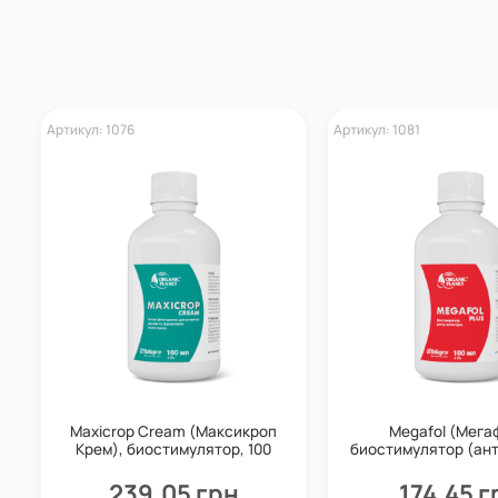
Артикул: 1076
Артикул: 1081
Maxicrop Cream (Максикроп
Megafol (Мега
Крем), биостимулятор, 100
биостимулятор (ант
мл, Valagro
100 мл, Vala
239,05 грн
174,45 г