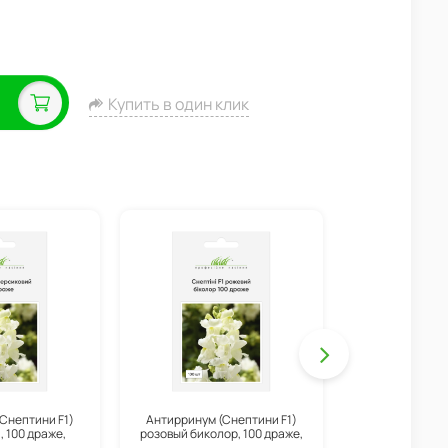
Купить в один клик
Снептини F1)
Антирринум (Снептини F1)
Антирринум (
 100 драже,
розовый биколор, 100 драже,
санглоу, 100 
enta
Syngenta