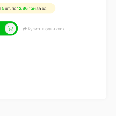
т
5
шт.
по
12,86 грн
за ед
Купить в один клик