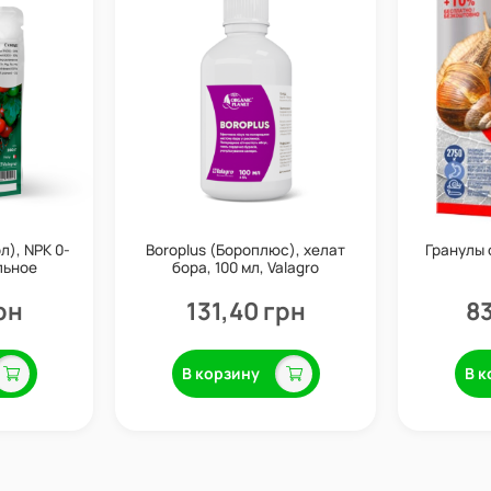
л), NPK 0-
Boroplus (Бороплюс), хелат
Гранулы 
льное
бора, 100 мл, Valagro
 Valagro
рн
131,40 грн
83
В корзину
В к