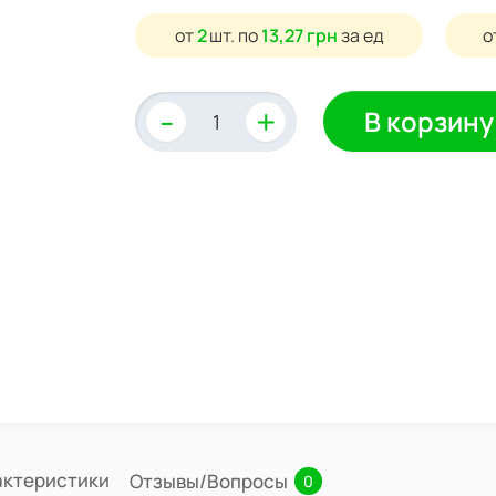
от
2
шт.
по
13,27 грн
за ед
о
-
+
В корзину
актеристики
Отзывы/Вопросы
0