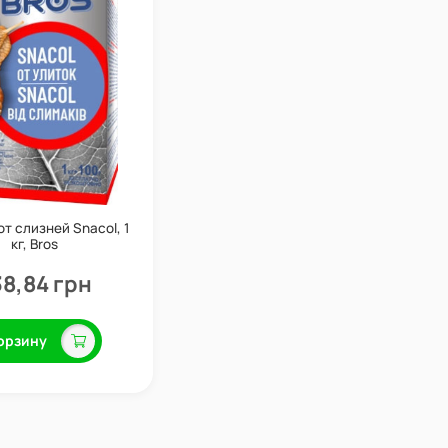
от слизней Snacol, 1
кг, Bros
8,84 грн
орзину