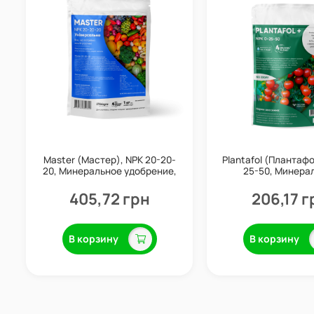
Master (Мастер), NPK 20-20-
Plantafol (Плантафо
20, Минеральное удобрение,
25-50, Минера
1 кг, Valagro
удобрение, 250 г,
405,72 грн
206,17 г
В корзину
В корзину