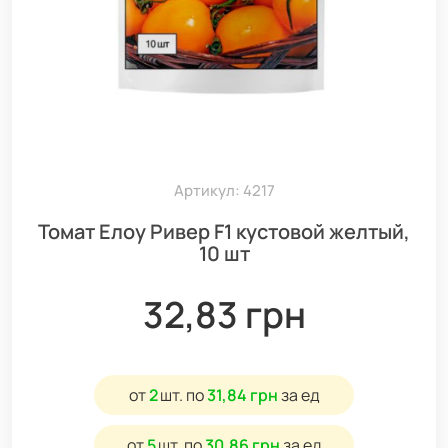
Артикул: 4217
Томат Елоу Ривер F1 кустовой желтый,
10 шт
32,83 грн
от
2
шт.
по
31,84 грн
за ед
от
5
шт.
по
30,86 грн
за ед