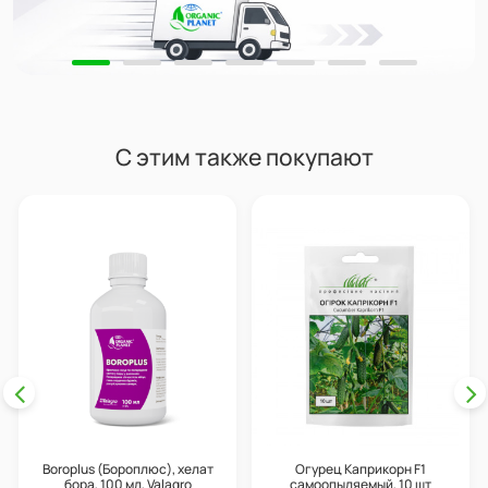
С этим также покупают
Boroplus (Бороплюс), хелат
Огурец Каприкорн F1
бора, 100 мл, Valagro
самоопыляемый, 10 шт