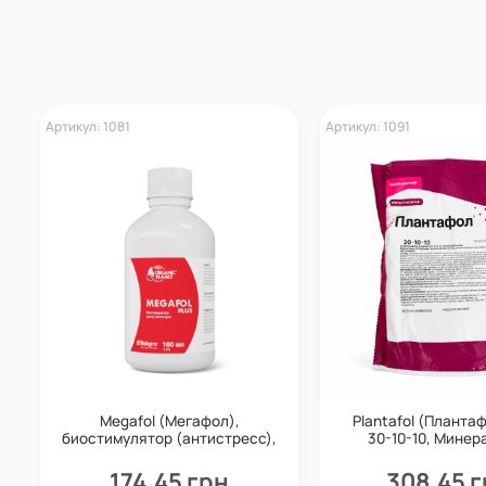
Артикул: 1081
Артикул: 1091
Megafol (Мегафол),
Plantafol (Планта
биостимулятор (антистресс),
30-10-10, Минер
100 мл, Valagro
удобрение, 1 кг, 
174,45 грн
308,45 