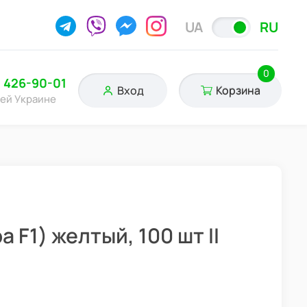
UA
RU
0
) 426-90-01
Вход
Корзина
сей Украине
F1) желтый, 100 шт II