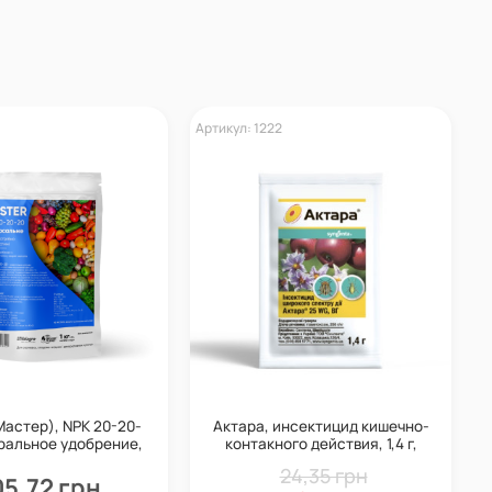
Артикул: 1222
А
Мастер), NPK 20-20-
Актара, инсектицид кишечно-
ральное удобрение,
контакного действия, 1,4 г,
1 кг, Valagro
Syngenta
24,35 грн
5,72 грн