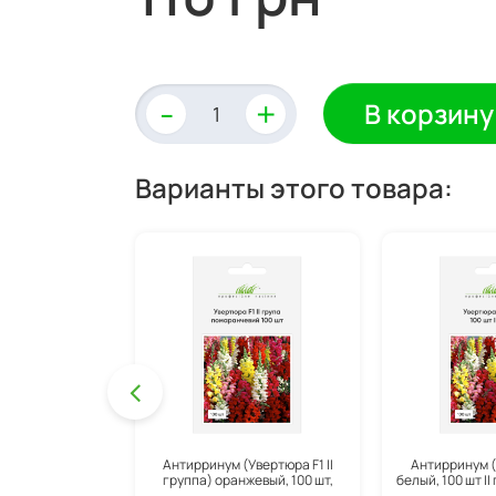
-
+
В корзину
Варианты этого товара:
Антирринум (Увертюра F1 II
Антирринум (
группа) оранжевый, 100 шт,
белый, 100 шт II
Syngenta