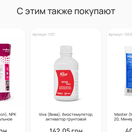
С этим также покупают
Артикул: 1127
Артикул: 1203
фол), NPK
Viva (Вива), биостимулятор,
Master (
альное
активатор грунтовой
20, Мине
Valagro
микрофлоры, 100 мл, Valagro
грн
142,05 грн
40