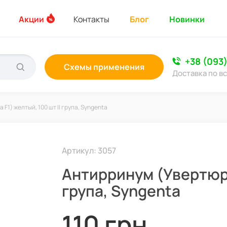
Акции
Контакты
Блог
Новинки
+38 (093
Схемы применения
Доставка по в
F1) желтый, 100 шт II група, Syngenta
Артикул: 3057
Антирринум (Увертюра 
група, Syngenta
110 грн