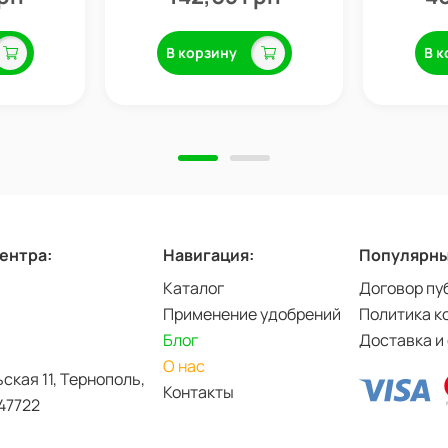
В корзину
В к
центра:
Навигация:
Популярны
Каталог
Договор пу
Применение удобрений
Политика к
Блог
Доставка и
О нас
ьская 11, Тернополь,
Контакты
47722