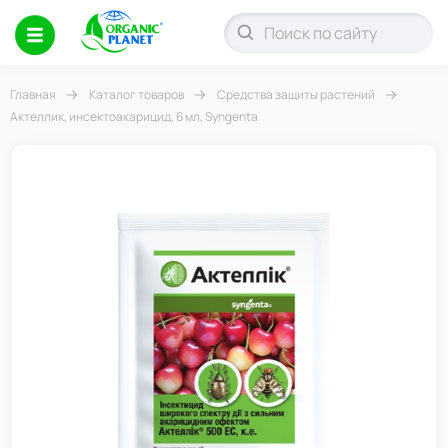
Главная
Каталог товаров
Средства защиты растений
Актеллик, инсектоакарицид, 6 мл, Syngenta
-21%