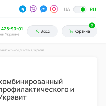
UA
RU
0
) 426-90-01
Вход
Корзина
сей Украине
о и лечебного действия, Укравит
л, комбинированный
профилактического и
Укравит