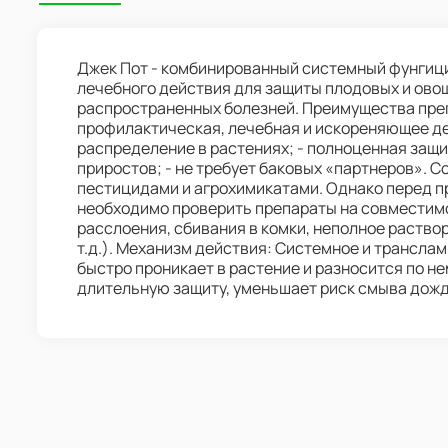
Джек Пот - комбинированный системный фунгиц
лечебного действия для защиты плодовых и ово
распространенных болезней. Преимущества преп
профилактическая, лечебная и искореняющее де
распределение в растениях; - полноценная защита
приростов; - не требует баковых «партнеров». 
пестицидами и агрохимикатами. Однако перед п
необходимо проверить препараты на совместимо
расслоения, сбивания в комки, неполное раство
т.д.). Механизм действия: Системное и трансла
быстро проникает в растение и разносится по не
длительную защиту, уменьшает риск смыва дож