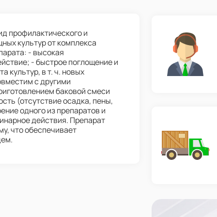
ид профилактического и
щных культур от комплекса
арата: - высокая
йствие; - быстрое поглощение и
 культур, в т. ч. новых
Совместим с другими
риготовлением баковой смеси
сть (отсутствие осадка, пены,
рение одного из препаратов и
минарное действия. Препарат
му, что обеспечивает
дем.