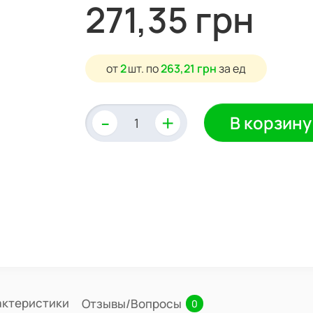
271,35 грн
от
2
шт.
по
263,21 грн
за ед
-
+
В корзину
актеристики
Отзывы/Вопросы
0