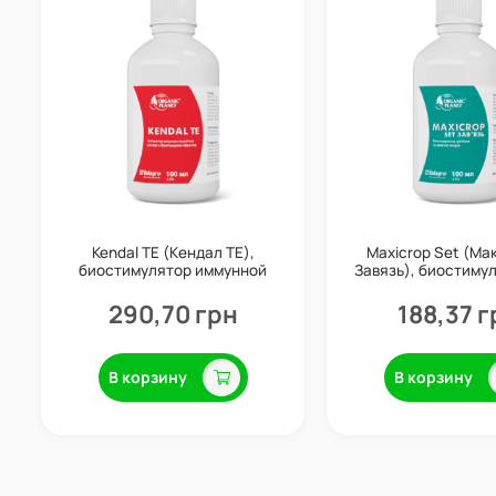
Kendal TE (Кендал ТЕ),
Maxicrop Set (Ма
биостимулятор иммунной
Завязь), биостимул
системы, 100 мл, Valagro
мл, Valagr
290,70 грн
188,37 г
В корзину
В корзину