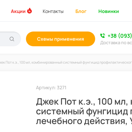
Акции
Контакты
Блог
Новинки
+38 (093
Схемы применения
Доставка по в
ек Пот к.э., 100 мл, комбинированный системный фунгицид профилактическог
Артикул: 3271
Джек Пот к.э., 100 м
системный фунгицид 
лечебного действия, 