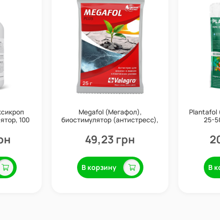
ксикроп
Megafol (Мегафол),
Plantafol
ятор, 100
биостимулятор (антистресс),
25-5
o
25 г, Valagro
удобрен
рн
49,23 грн
2
В корзину
В к