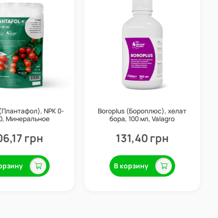
 (Плантафол), NPK 0-
Boroplus (Бороплюс), хелат
0, Минеральное
бора, 100 мл, Valagro
ие, 250 г, Valagro
06,17 грн
131,40 грн
орзину
В корзину