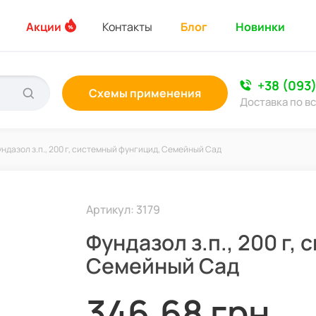
Акции
Контакты
Блог
Новинки
+38 (093
Схемы применения
Доставка по в
ндазол з.п., 200 г, системный фунгицид, Семейный Сад
Артикул: 3179
Фундазол з.п., 200 г,
Семейный Сад
346,68 грн