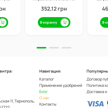
tyMax
форме, 250 г, Valagro
уд
грн
352,12 грн
46
В корзину
В к
центра:
Навигация:
Популярны
Каталог
Договор пу
Применение удобрений
Политика к
Блог
Доставка и
О нас
ьская 11, Тернополь,
Контакты
47722