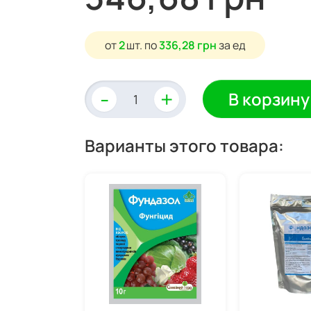
от
2
шт.
по
336,28 грн
за ед
-
+
В корзину
Варианты этого товара: