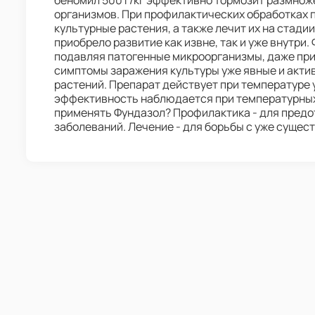
беномил 500 г/кг эффективно тормозит размнож
организмов. При профилактических обработках
культурные растения, а также лечит их на стади
приобрело развитие как извне, так и уже внутри.
подавляя патогенные микроорганизмы, даже при
симптомы заражения культуры уже явные и акти
растений. Препарат действует при температуре у
эффективность наблюдается при температурных
применять Фундазол? Профилактика - для предо
заболеваний. Лечение - для борьбы с уже суще