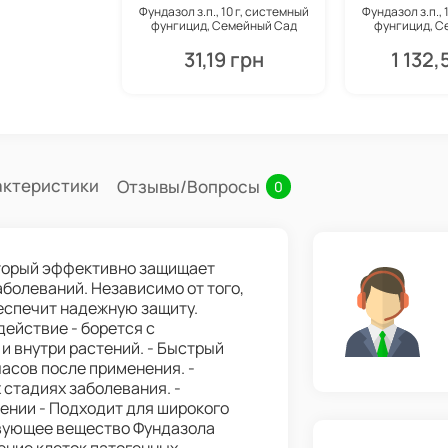
Фундазол з.п., 10 г, системный
Фундазол з.п., 
фунгицид, Семейный Сад
фунгицид, С
31,19 грн
1 132,
актеристики
Отзывы/Вопросы
0
оторый эффективно защищает
аболеваний. Независимо от того,
беспечит надежную защиту.
действие - борется с
и внутри растений. - Быстрый
часов после применения. -
стадиях заболевания. -
нении - Подходит для широкого
твующее вещество Фундазола