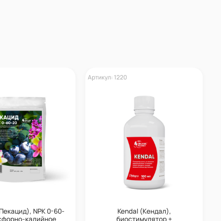
Артикул: 1220
А
Пекацид), NPK 0-60-
Kendal (Кендал),
сфорно-калийное
биостимулятор +