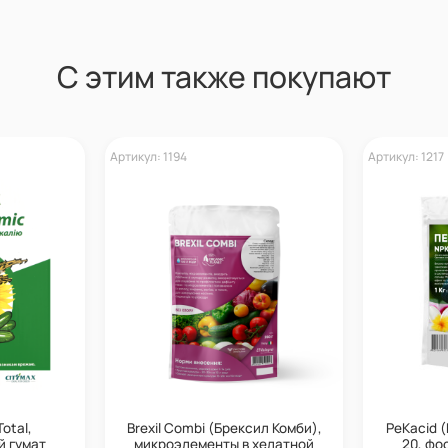
С этим также покупают
Артикул: 1194
Артикул: 1217
Total,
Brexil Combi (Брексил Комби),
PeKacid (
й гумат
микроэлементы в хелатной
20, фо