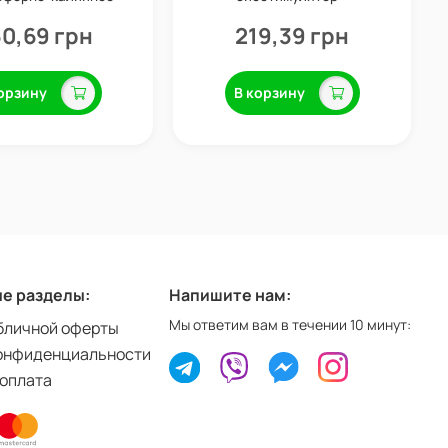
обрение, 1 кг
профилактика болезней, 100
мл, Valagro
0,69 грн
219,39 грн
орзину
В корзину
е разделы:
Напишите нам:
Мы ответим вам в течении 10 минут:
бличной оферты
онфиденциальности
 оплата