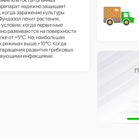
ение клеток патогенных
 препарат надежно защищает
и, когда заражение культуры
 Фундазол лечит растения,
 условии, когда первичные
вно развиваются на поверхности
же от +5°С. Но, наибольшая
 режимах выше +10°С. Когда
твращения развития грибковых
ствующими инфекциями.