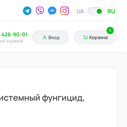
UA
RU
0
) 426-90-01
Вход
Корзина
сей Украине
 системный фунгицид,