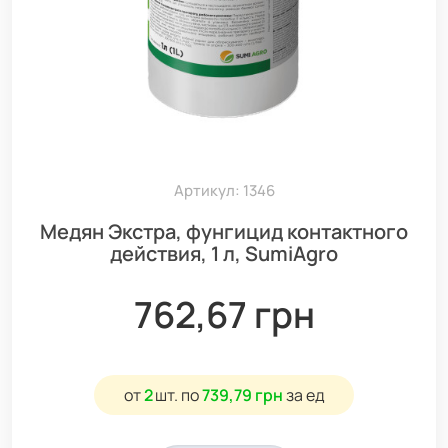
Артикул: 1346
Медян Экстра, фунгицид контактного
действия, 1 л, SumiAgro
762,67 грн
от
2
шт.
по
739,79 грн
за ед