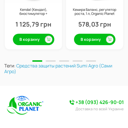
Kendal (Кендал),
Кемира Баланс, регулятор
биостимулятор +
роста, 1 л, Organic Planet
профилактика болезней, 1 л,
Valagro
1 125,79 грн
578,03 грн
В корзину
В корзину
Теги:
Средства защиты растений Sumi Agro (Сами
Агро)
+38 (093) 426-90-01
Доставка по всей Украине