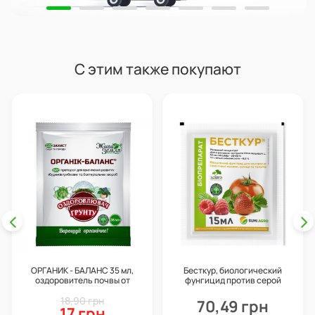
С этим также покупают
ОРГАНИК - БАЛАНС 35 мл,
Бесткур, биологический
оздоровитель почвы от
фунгицид против серой
грибковых и бактериальных
гнили, 15 мл, SumiAgro
18,90 грн
болезней
70,49 грн
17 грн