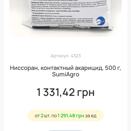
Артикул: 4323
Ниссоран, контактный акарицид, 500 г,
SumiAgro
1 331,42 грн
от
2
шт.
по
1 291,48 грн
за ед